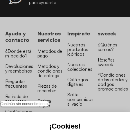
para ayudarte
Ayuda y
Nuestros
Inspírate
sweeek
contacto
servicios
Nuestros
¿Quiénes
productos
somos?
¿Dónde está
Métodos de
icónicos
mi pedido?
pago
Reseñas
Nuestras
sweeek
Devoluciones
Métodos y
colecciones
y reembolsos
condiciones
*Condiciones
de entrega
Catálogos
de las ofertas y
Preguntas
digitales
códigos
frecuentes
Piezas de
promocionales
recambio
Sofás
Retirada de
comprimidos
productos
Tarjeta
al vacío
Continúa sin consentimiento
regalo
Contáctenos
Rebajas en
Programa
muebles
de fidelidad
¡Cookies!