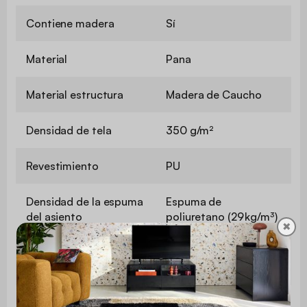
Contiene madera
Sí
Material
Pana
Material estructura
Madera de Caucho
Densidad de tela
350 g/m²
Revestimiento
PU
Densidad de la espuma
Espuma de
del asiento
poliuretano (29 kg/m³)
✖
Espuma de
Relleno del respaldo
poliuretano (25 kg/m³)
Relleno de cojines
Espuma de