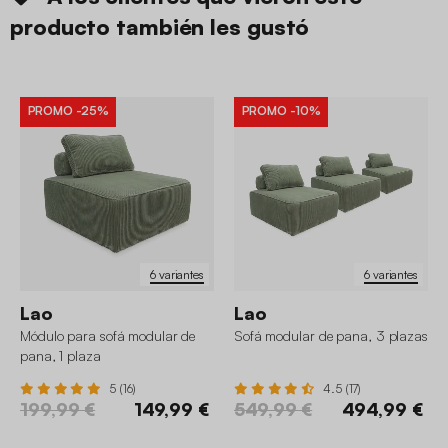
producto también les gustó
PROMO
-25%
PROMO
-10%
6 variantes
6 variantes
Lao
Lao
Módulo para sofá modular de
Sofá modular de pana, 3 plazas
pana, 1 plaza
5 (16)
4.5 (17)
199,99 €
149,99 €
549,99 €
494,99 €