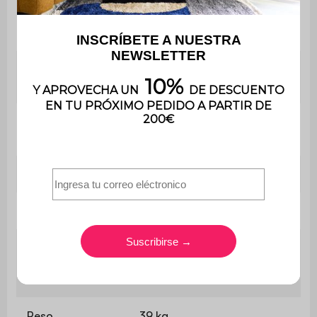
pequeños
poliuretano (16 kg/m³)
Comodidad del
Flexible
asiento
Peso máximo
110 kg
soportado
Uso
Uso doméstico solamente
Garantía
3 años
El montaje es muy sencillo,
Montaje
se incluye un manual de
instrucciones
Peso
39 kg