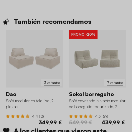
También
recomendamos
PROMO
-20%
3 variantes
7 variantes
Dao
Sokol borreguito
Sofá modular en tela lisa, 2
Sofá envasado al vacío modular
plazas
de borreguito texturizado, 2
plazas
4.4 (12)
4.3 (129)
349,99 €
549,99 €
439,99 €
A los clientes que vieron este