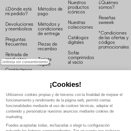
Nuestros
¿Quiénes
productos
somos?
¿Dónde está
Métodos de
icónicos
mi pedido?
pago
Reseñas
Nuestras
sweeek
Devoluciones
Métodos y
colecciones
y reembolsos
condiciones
*Condiciones
de entrega
Catálogos
de las ofertas y
Preguntas
digitales
códigos
frecuentes
Piezas de
promocionales
recambio
Sofás
Retirada de
comprimidos
productos
Tarjeta
al vacío
Continúa sin consentimiento
regalo
Contáctenos
Rebajas en
Programa
muebles
de fidelidad
¡Cookies!
Utilizamos cookies propias y de terceros con la finalidad de mejorar el
funcionamiento y rendimiento de la página web, permitir ciertas
funcionalidades mediante el uso de cookies técnicas, adaptar el
contenido y personalizar nuestros anuncios mediante cookies de
Condiciones generales de la venta
marketing.
Condiciones generales Programa de fidelidad
Puedes aceptarlas todas, rechazarlas o elegir tu configuración
Política de gestión de datos personales y cookies
pulsando los botones correspondientes. Ten en cuenta que rechazar