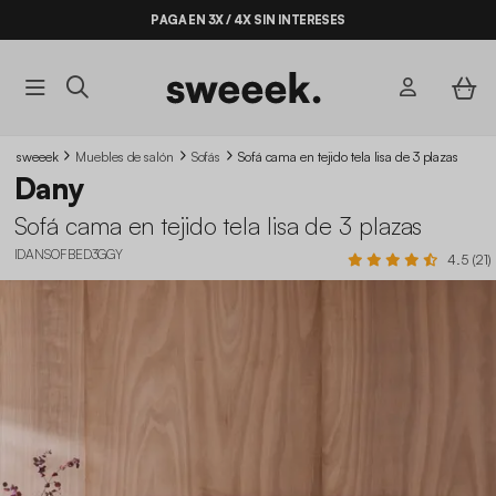
PAGA EN 3X / 4X SIN INTERESES
sweeek
Muebles de salón
Sofás
Sofá cama en tejido tela lisa de 3 plazas
Dany
Sofá cama en tejido tela lisa de 3 plazas
IDANSOFBED3GGY
4.5 (21)