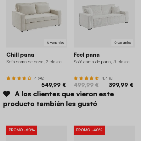
6 variantes
6 variantes
Chill pana
Feel pana
Sofá cama de pana, 2 plazas
Sofá cama de pana, 3 plazas
4 (98)
4.4 (61)
549,99 €
499,99 €
399,99 €
A los clientes que vieron este
producto también les gustó
PROMO
-60%
PROMO
-40%