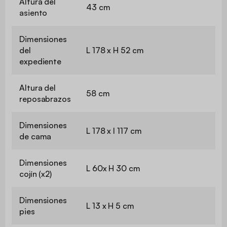
Altura del
43 cm
asiento
Dimensiones
del
L 178 x H 52 cm
expediente
Altura del
58 cm
reposabrazos
Dimensiones
L 178 x l 117 cm
de cama
Dimensiones
L 60x H 30 cm
cojín (x2)
Dimensiones
L 13 x H 5 cm
pies