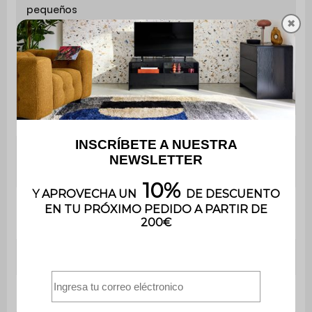
pequeños
✖
Profundidad
92 cm
Profundidad
65 cm
del asiento
Anchura de
16 cm
apoyabrazos
Comodidad
Equilibrado
del asiento
Convertible
Sí
Tipo de cama
Ocasionalmente