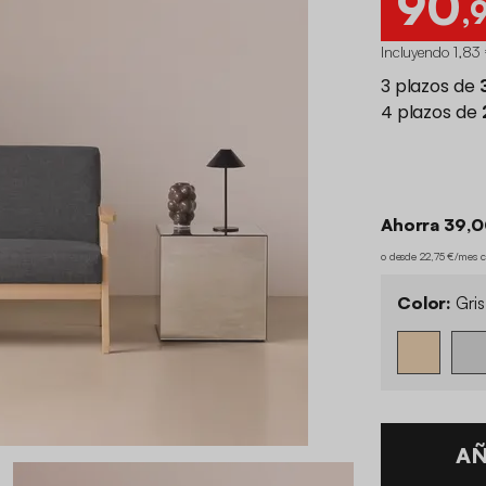
90
,
Incluyendo 1,83 
Ahorra 39,0
o desde 22,75 €/mes 
Color:
Gris
AÑ