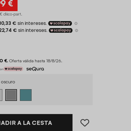
99 €
€ d'éco-part
.
0 €.
Oferta válida hasta 18/8/26.
con
 oscuro
ADIR A LA CESTA