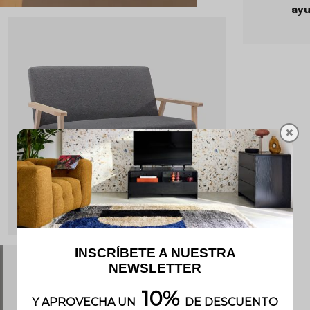
ayu
✖