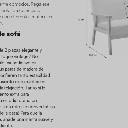
mente cómodos. Regálese
colorida colección.
y con diferentes materiales
)!
de sofá
e 2 plazas elegante y
 toque vintage? No
ilo escandinavo es
us patas de madera de
onfieren tanto estabilidad
 asiento con muelles en
 relajación. Tanto si lo
ento extra para
tu estudio como un
 sofá retro se convertirá sin
e la casa! Para que la
te, añade una manta suave y
aliente.