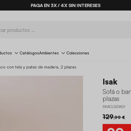
PAGA EN 3X / 4X SIN INTERESES
ductos
Catálogos
Ambientes
Colecciones
co con tela y patas de madera, 2 plazas
Isak
Sofá o ban
plazas
ISKACLS2DKGY
129
,99 €