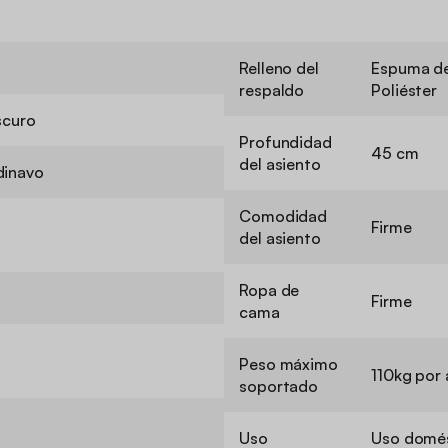
Relleno del
Espuma de
respaldo
Poliéster
scuro
Profundidad
45 cm
del asiento
dinavo
Comodidad
Firme
del asiento
Ropa de
Firme
cama
Peso máximo
110kg por 
soportado
Uso
Uso domés