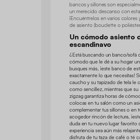
bancos y sillones son especial
un merecido descanso con esta 
¡Encuéntrelos en varios colores 
de asiento (bouclette o poliéster
Un cómodo asiento 
escandinavo
¿Está buscando un banco/sofá d
cómodo que le dé a su hogar un
busques más, ¡este banco de est
exactamente lo que necesitas! S
caucho y su tapizado de tela le c
como sencillez, mientras que su
zigzag garantiza horas de cómoda
colocas en tu salón como un asi
complementar tus sillones o en 
acogedor rincón de lectura, ¡este
duda en tu nuevo lugar favorito d
experiencia sea aún más relajan
disfruta de tu taza de café o té c