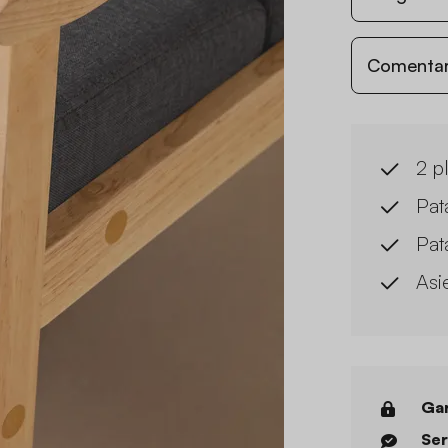
Comentari
2 p
Pat
Pat
Asi
Gar
Ser