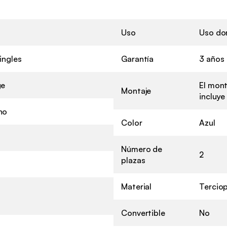
Uso
Uso do
ingles
Garantía
3 años
ge
El mont
Montaje
incluye
ho
Color
Azul
Número de
2
plazas
Material
Tercio
Convertible
No