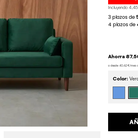
Incluyendo 4,45
Ahorra 87,5
o desde 40,62 €/mes 
Color:
Verd
AÑ