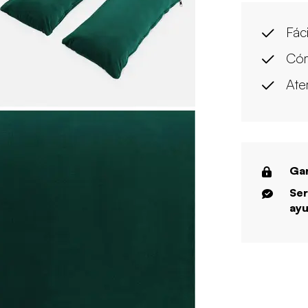
Fác
Có
Ate
Gar
Ser
ayu