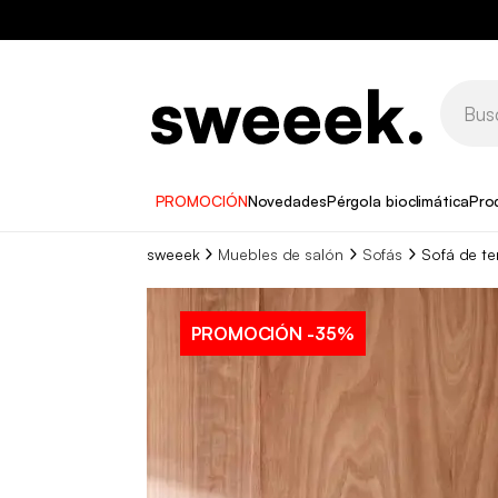
PROMOCIÓN
Novedades
Pérgola bioclimática
Pro
sweeek
Muebles de salón
Sofás
Sofá de te
PROMOCIÓN
-35%