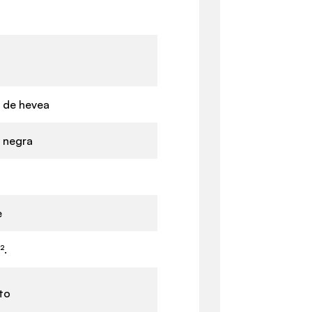
 de hevea
 negra
e
².
to