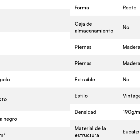
Forma
Recto
Caja de
No
almacenamiento
Piernas
Madera
Piernas
Madera
pelo
Extraíble
No
Estilo
Vintag
pto
Densidad
190g/m
a negro
Material de la
Eucalip
/m²
estructura