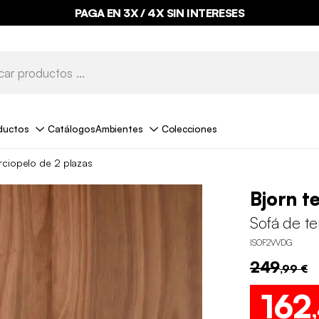
PAGA EN 3X / 4X SIN INTERESES
ductos
Catálogos
Ambientes
Colecciones
rciopelo de 2 plazas
Bjorn t
Sofá de te
ISOF2VVDG
249
,99 €
162