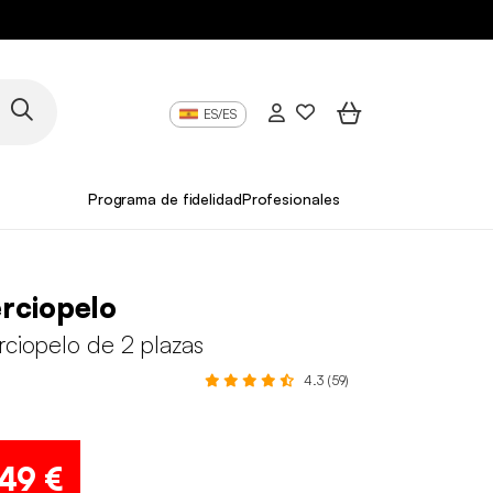
ES/ES
Programa de fidelidad
Profesionales
erciopelo
rciopelo de 2 plazas
4.3 (59)
,49 €