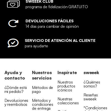
SWEEEK CLUB
programa de fidelización GRATUITO
DEVOLUCIONES FÁCILES
14 días para cambiar de opinión
SERVICIO DE ATENCIÓN AL CLIENTE
para ayudarte
Ayuda y
Nuestros
Inspírate
sweeek
contacto
servicios
Nuestros
¿Quiénes
productos
somos?
¿Dónde está
Métodos de
icónicos
mi pedido?
pago
Reseñas
Nuestras
sweeek
Devoluciones
Métodos y
colecciones
y reembolsos
condiciones
*Condiciones
de entrega