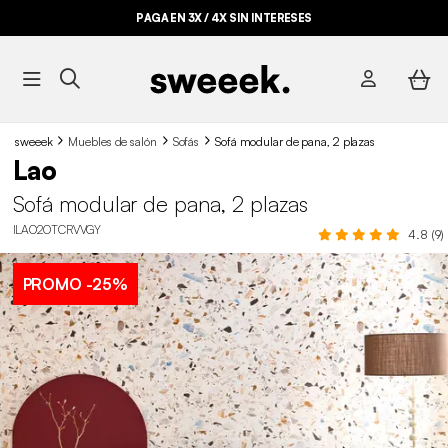
PAGA EN 3X / 4X SIN INTERESES
sweeek
Muebles de salón
Sofás
Sofá modular de pana, 2 plazas
Lao
Sofá modular de pana, 2 plazas
ILAO2OTCRVVGY
4.8 (9)
PROMO
-25%