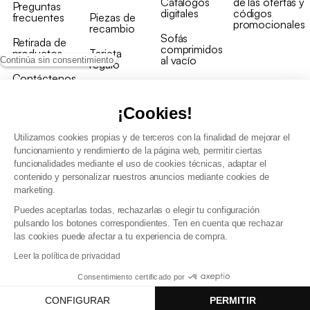
Catálogos
de las ofertas y
Preguntas
digitales
códigos
frecuentes
Piezas de
promocionales
recambio
Sofás
Retirada de
comprimidos
productos
Tarjeta
al vacío
Continúa sin consentimiento
regalo
Contáctenos
Rebajas en
Programa
muebles
de fidelidad
¡Cookies!
Utilizamos cookies propias y de terceros con la finalidad de mejorar el
funcionamiento y rendimiento de la página web, permitir ciertas
funcionalidades mediante el uso de cookies técnicas, adaptar el
contenido y personalizar nuestros anuncios mediante cookies de
Condiciones generales de la venta
marketing.
Condiciones generales Programa de fidelidad
Puedes aceptarlas todas, rechazarlas o elegir tu configuración
Política de gestión de datos personales y cookies
pulsando los botones correspondientes. Ten en cuenta que rechazar
Condiciones generales de Venta Profesional
las cookies puede afectar a tu experiencia de compra.
Declaración de accesibilidad
Leer la política de privacidad
Consentimiento certificado por
CONFIGURAR
PERMITIR