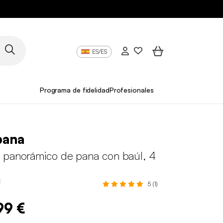
ES/ES
Programa de fidelidad
Profesionales
pana
 panorámico de pana con baúl, 4
C
5 (1)
99 €