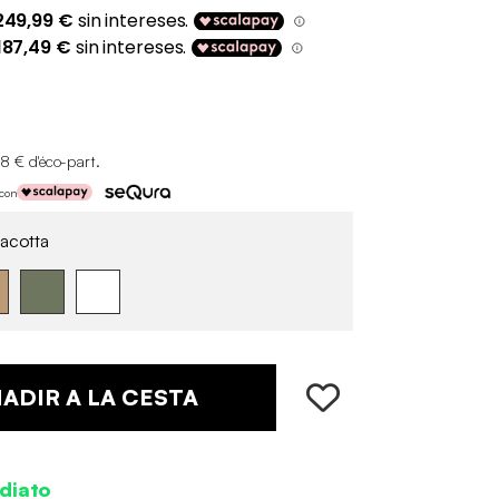
8 € d'éco-part
.
 con
acotta
ADIR A LA CESTA
diato