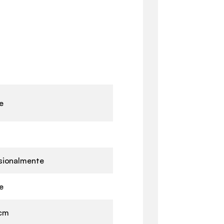
e
sionalmente
e
 cm