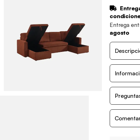
Entrega
condicion
Entrega en
agosto
Descripci
Informaci
Preguntas
Comentari