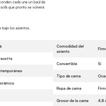
sconden cada una un baúl de
 sofá que pronto se volverá
bajo los asientos.
á
Comodidad del
Firm
asiento
racotta
Convertible
Sí
temporáneo
Tipo de cama
Oca
orámico
Ropa de cama
Firm
Grosor de la cama
4,8