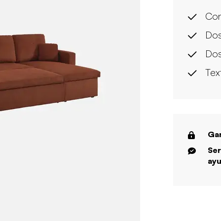
Con
Dos
Dos
Tex
Gar
Ser
ayu