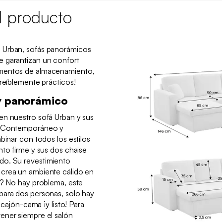
l producto
 Urban, sofás panorámicos
 garantizan un confort
imentos de almacenamiento,
creíblemente prácticos!
 y panorámico
en nuestro sofá Urban y sus
s. Contemporáneo y
binar con todos los estilos
nto firme y sus dos chaise
do. Su revestimiento
crea un ambiente cálido en
s? No hay problema, este
para dos personas, solo hay
l cajón-cama ¡y listo! Para
ener siempre el salón