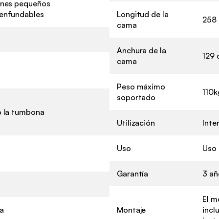
ines pequeños
enfundables
Longitud de la
258
cama
Anchura de la
129
cama
Peso máximo
110k
soportado
o la tumbona
Utilización
Inter
Uso
Uso 
Garantía
3 añ
El m
a
Montaje
incl