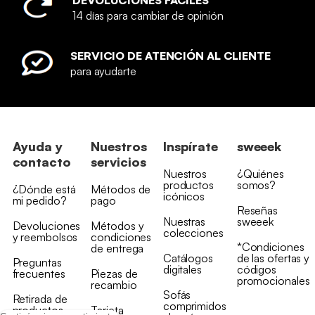
DEVOLUCIONES FÁCILES
14 días para cambiar de opinión
SERVICIO DE ATENCIÓN AL CLIENTE
para ayudarte
Ayuda y
Nuestros
Inspírate
sweeek
contacto
servicios
Nuestros
¿Quiénes
productos
somos?
¿Dónde está
Métodos de
icónicos
mi pedido?
pago
Reseñas
Nuestras
sweeek
Devoluciones
Métodos y
colecciones
y reembolsos
condiciones
*Condiciones
de entrega
Catálogos
de las ofertas y
Preguntas
digitales
códigos
frecuentes
Piezas de
promocionales
recambio
Sofás
Retirada de
comprimidos
productos
Tarjeta