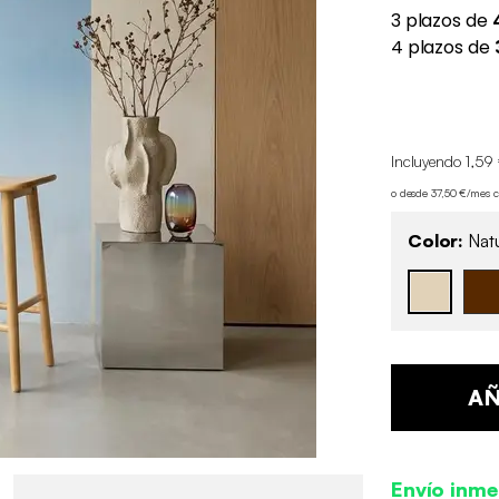
Incluyendo 1,59 
o desde 37,50 €/mes 
Color:
Natu
AÑ
Envío inme