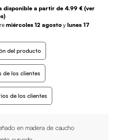
 disponible a partir de
4.99 €
(
ver
es
)
tre
miércoles 12 agosto
y
lunes 17
ón del producto
 de los clientes
os de los clientes
eñado en madera de caucho
ento curvado