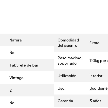
Natural
Comodidad
Firme
del asiento
No
Peso máximo
110kg por 
soportado
Taburete de bar
Utilización
Interior
Vintage
Uso
Uso domés
2
Garantía
3 años
No