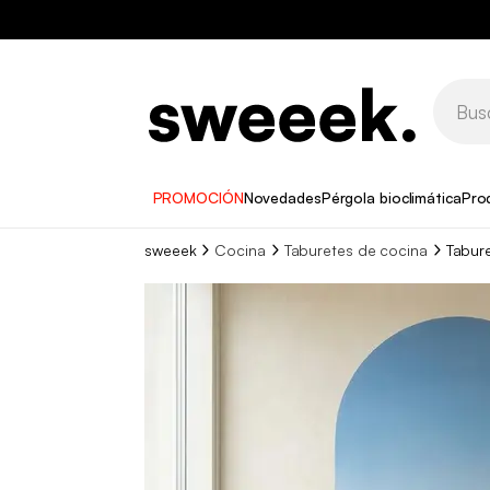
PROMOCIÓN
Novedades
Pérgola bioclimática
Pro
sweeek
Cocina
Taburetes de cocina
Tabur