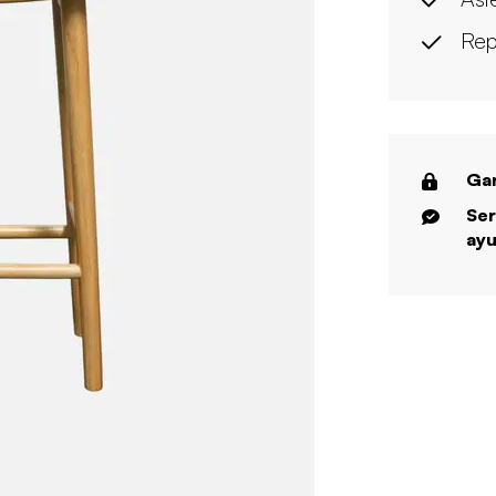
Rep
Gar
Ser
ayu