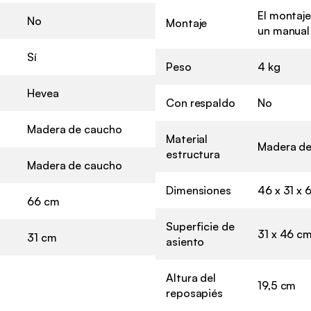
El montaje
No
Montaje
un manual
Sí
Peso
4 kg
Hevea
Con respaldo
No
Madera de caucho
Material
Madera d
estructura
Madera de caucho
Dimensiones
46 x 31 x 
66 cm
Superficie de
31 x 46 c
31 cm
asiento
Altura del
19,5 cm
reposapiés