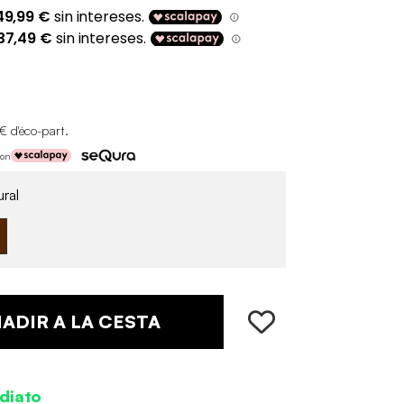
€ d'éco-part
.
con
ral
ADIR A LA CESTA
diato