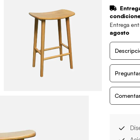
Entrega
condicion
Entrega en
agosto
Descripci
Preguntas
Comentari
Dis
Asi