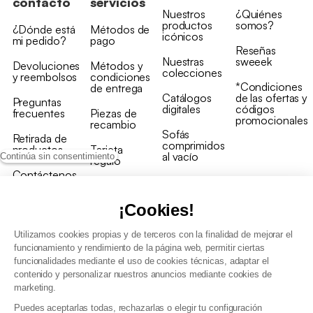
contacto
servicios
Nuestros
¿Quiénes
productos
somos?
¿Dónde está
Métodos de
icónicos
mi pedido?
pago
Reseñas
Nuestras
sweeek
Devoluciones
Métodos y
colecciones
y reembolsos
condiciones
*Condiciones
de entrega
Catálogos
de las ofertas y
Preguntas
digitales
códigos
frecuentes
Piezas de
promocionales
recambio
Sofás
Retirada de
comprimidos
productos
Tarjeta
al vacío
Continúa sin consentimiento
regalo
Contáctenos
Rebajas en
Programa
muebles
de fidelidad
¡Cookies!
Utilizamos cookies propias y de terceros con la finalidad de mejorar el
funcionamiento y rendimiento de la página web, permitir ciertas
funcionalidades mediante el uso de cookies técnicas, adaptar el
contenido y personalizar nuestros anuncios mediante cookies de
Condiciones generales de la venta
marketing.
Condiciones generales Programa de fidelidad
Puedes aceptarlas todas, rechazarlas o elegir tu configuración
Política de gestión de datos personales y cookies