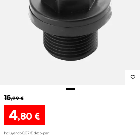
15
,99 €
4
,80 €
Incluyendo 0,07 € d'éco-part
.