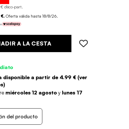
 € d'éco-part
.
 €.
Oferta válida hasta 18/8/26.
on
ADIR A LA CESTA
diato
 disponible a partir de
4.99 €
(
ver
es
)
tre
miércoles 12 agosto
y
lunes 17
ón del producto