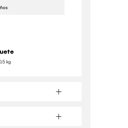
años
quete
0.5 kg