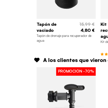
Tapón de
15,99 €
Kit
vaciado
4,80 €
rec
Tapón de drenaje para recuperador de
ag
agua
Kit d
A los clientes que viero
PROMOCIÓN
-70%