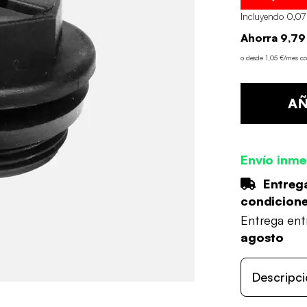
Incluyendo 0,07
Ahorra 9,79
o desde 1,05 €/mes c
AÑ
Envío inme
Entrega
condicion
Entrega en
agosto
Descripci