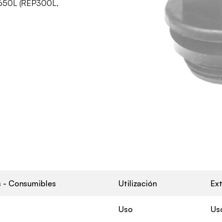
 650L (REP300L,
 - Consumibles
Utilización
Ext
Uso
Us