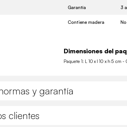
Garantía
3 
Contiene madera
No
Dimensiones del pa
Paquete 1: L 10 x l 10 x h 5 cm - 
normas y garantía
s clientes