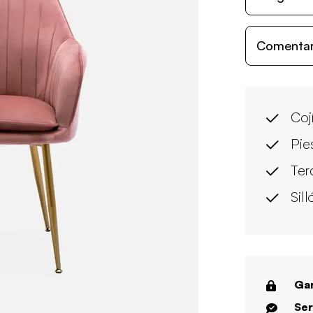
Comentari
Coj
Pie
Ter
Sil
Gar
Ser