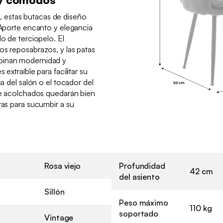
 estas butacas de diseño
. Aporte encanto y elegancia
do de terciopelo. El
os reposabrazos, y las patas
binan modernidad y
 extraíble para facilitar su
sa del salón o el tocador del
age acolchados quedarán bien
ras para sucumbir a su
Rosa viejo
Profundidad
42 cm
del asiento
Sillón
Peso máximo
110 kg
soportado
Vintage