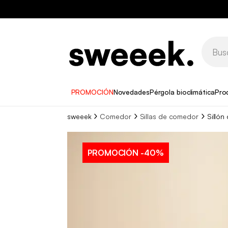
PROMOCIÓN
Novedades
Pérgola bioclimática
Pro
sweeek
Comedor
Sillas de comedor
Sillón
PROMOCIÓN
-40%