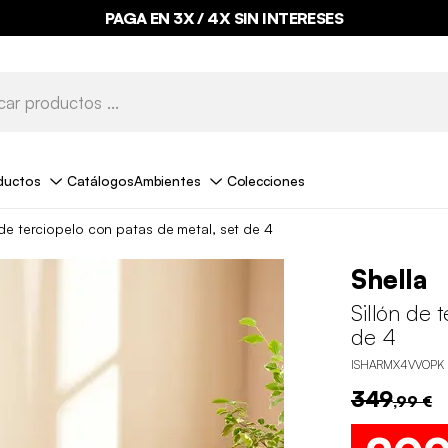
PAGA EN 3X / 4X SIN INTERESES
ductos
Catálogos
Ambientes
Colecciones
 de terciopelo con patas de metal, set de 4
Shella
Sillón de 
de 4
ISHARMX4VVOPK
349
,99 €