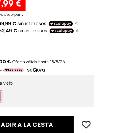
9
,99 €
 € d'éco-part
.
00 €.
Oferta válida hasta 18/8/26.
con
 viejo
ADIR A LA CESTA