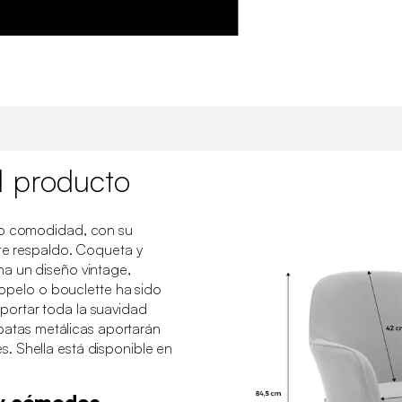
l producto
do comodidad, con su
nte respaldo. Coqueta y
na un diseño vintage,
ciopelo o bouclette ha sido
ortar toda la suavidad
s patas metálicas aportarán
. Shella está disponible en
 y cómodos