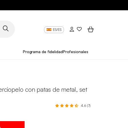
ES/ES
Programa de fidelidad
Profesionales
terciopelo con patas de metal, set
4.6 (7)