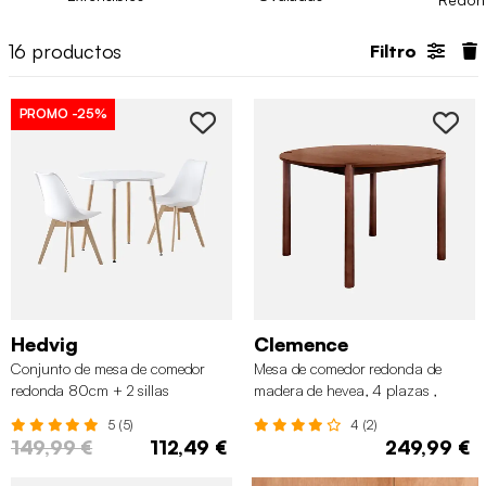
pequeños, cocinas o estancias abiertas
.
En sweeek
encontrarás varios modelos de
mesas redondas de
16
productos
Filtro
comedor
pensados para adaptarse con facilidad a diferentes
estilos de hogar y rutinas diarias.
PROMO
-25%
Hedvig
Clemence
Conjunto de mesa de comedor
Mesa de comedor redonda de
redonda 80cm + 2 sillas
madera de hevea, 4 plazas ,
escandinavas, Blanco
Nogal
5 (5)
4 (2)
149,99 €
112,49 €
249,99 €