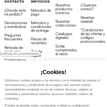
contacto
servicios
Nuestros
¿Quiénes
productos
somos?
¿Dónde está
Métodos de
icónicos
mi pedido?
pago
Reseñas
Nuestras
sweeek
Devoluciones
Métodos y
colecciones
y reembolsos
condiciones
*Condiciones
de entrega
Catálogos
de las ofertas y
Preguntas
digitales
códigos
frecuentes
Piezas de
promocionales
recambio
Sofás
Retirada de
comprimidos
productos
Tarjeta
al vacío
Continúa sin consentimiento
regalo
Contáctenos
Rebajas en
Programa
muebles
de fidelidad
¡Cookies!
Utilizamos cookies propias y de terceros con la finalidad de mejorar el
funcionamiento y rendimiento de la página web, permitir ciertas
funcionalidades mediante el uso de cookies técnicas, adaptar el
contenido y personalizar nuestros anuncios mediante cookies de
Condiciones generales de la venta
marketing.
Condiciones generales Programa de fidelidad
Puedes aceptarlas todas, rechazarlas o elegir tu configuración
Política de gestión de datos personales y cookies