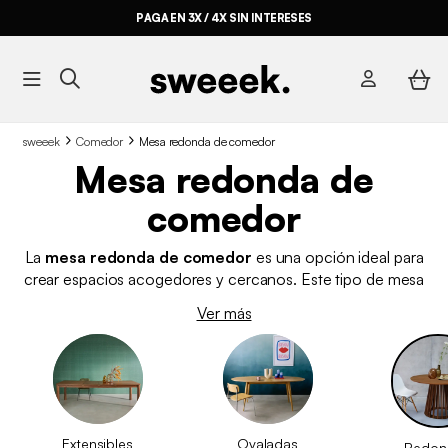
PAGA EN 3X / 4X SIN INTERESES
sweeek
Comedor
Mesa redonda de comedor
Mesa redonda de
comedor
La
mesa redonda de comedor
es una opción ideal para
crear espacios acogedores y cercanos. Este tipo de mesa
favorece la comunicación entre los comensales.
Ver más
Consiguiendo que compartir comidas y momentos especiales
resulte más natural. Además, al no tener esquinas, es una
alternativa muy práctica en hogares con niños, ya que ayuda a
evitar golpes innecesarios mientras juegan por el salón. Este
tipo de mesas ocupa menos espacio visual que otros
formatos, por lo que funciona muy bien en comedores
Extensibles
Ovaladas
Redon