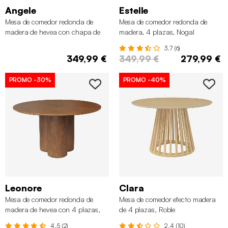
Angele
Estelle
Mesa de comedor redonda de
Mesa de comedor redonda de
madera de hevea con chapa de
madera, 4 plazas, Nogal
roble, 4 plazas, Natural
3.7 (6)
349,99 €
349,99 €
279,99 €
PROMO
-30%
PROMO
-40%
Leonore
Clara
Mesa de comedor redonda de
Mesa de comedor efecto madera
madera de hevea con 4 plazas,
de 4 plazas, Roble
130cm, Nogal
4.5 (2)
2.4 (10)