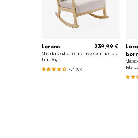
Lorens
239,99 €
Lore
Mecedora estilo escandinavo de madera y
borr
tela, Beige
Mecedo
tela b
4.4 (87)