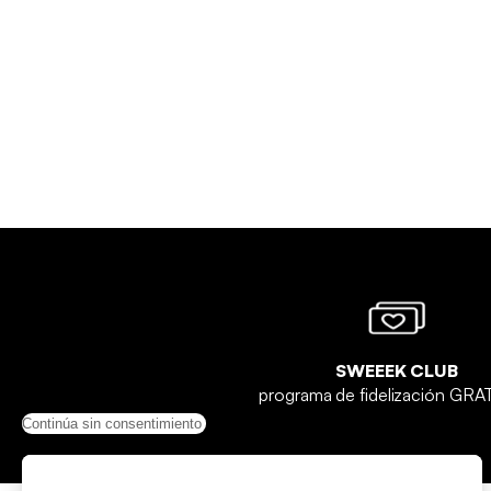
SWEEEK CLUB
programa de fidelización GR
Continúa sin consentimiento