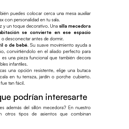
bién puedes colocar cerca una mesa auxiliar
ax con personalidad en tu sala.
ez y un toque decorativo. Una
silla mecedora
bitación se convierte en ese espacio
r
o desconectar antes de dormir.
til o de bebé
. Su suave movimiento ayuda a
o, convirtiéndolo en el aliado perfecto para
 es una pieza funcional que también decora
es infantiles.
scas una opción resistente, elige una butaca
ala en tu terraza, jardín o porche cubierto.
fue tan fácil.
ue podrían interesarte
es además del sillón mecedora? En nuestro
én otros tipos de asientos que combinan