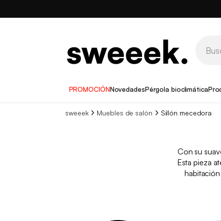
PROMOCIÓN
Novedades
Pérgola bioclimática
Pro
sweeek
Muebles de salón
Sillón mecedora
Con su suav
Esta pieza at
habitación 