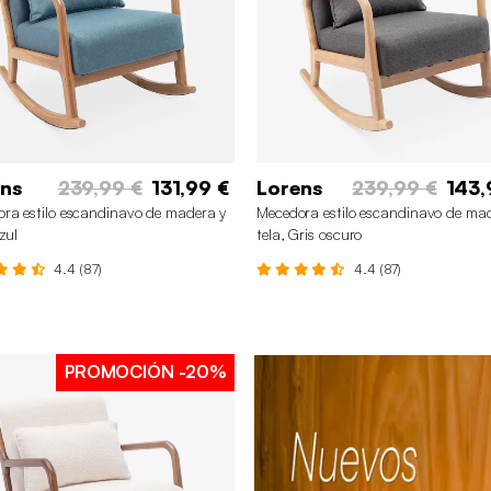
ns
239,99 €
131,99 €
Lorens
239,99 €
143,
ra estilo escandinavo de madera y
Mecedora estilo escandinavo de ma
zul
tela, Gris oscuro
4.4 (87)
4.4 (87)
PROMOCIÓN
-20%