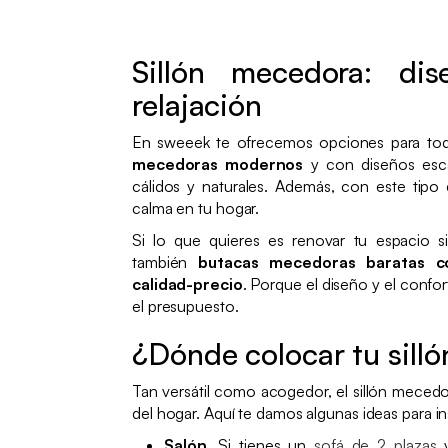
Sillón mecedora: dis
relajación
En sweeek te ofrecemos opciones para tod
mecedoras modernos
y con diseños esc
cálidos y naturales. Además, con este tipo 
calma en tu hogar.
Si lo que quieres es renovar tu espacio s
también
butacas mecedoras baratas c
calidad-precio
. Porque el diseño y el confo
el presupuesto.
¿Dónde colocar tu sill
Tan versátil como acogedor, el sillón mecedo
del hogar. Aquí te damos algunas ideas para ins
Salón
. Si tienes un
sofá de 2 plazas
y