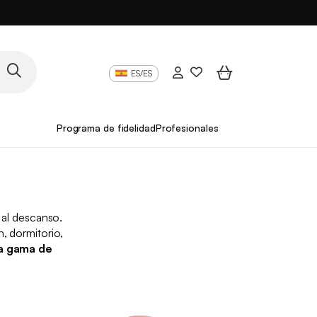
ES/ES
Programa de fidelidad
Profesionales
 al descanso.
n, dormitorio,
a gama de