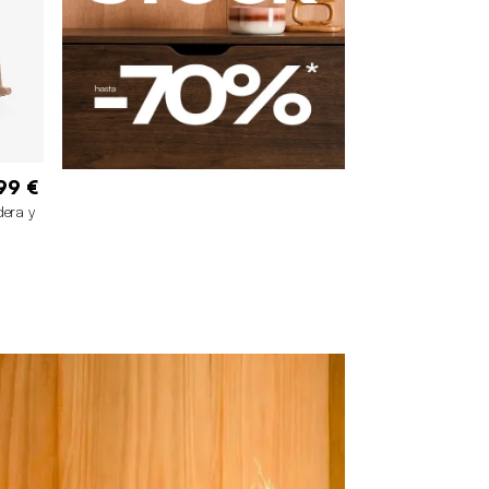
99 €
dera y