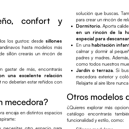
solución que buscas. Tam
eño, confort y
para crear un rincón de rel
Dormitorio
. Aporta calid
en un rincón de la ha
especial para descansa
os los gustos: desde
sillones
En una
habitación infan
andinavos hasta modelos más
calmar y dormir al pequeñ
de sillón crearás un rincón de
padres y madres. Además,
como todos nuestros muebl
in gastar de más, encontrarás
Jardín o terraza
. Si bu
on una excelente relación
mecedora exterior y colóc
rt no deberían estar reñidos con
Relajarte al aire libre nunca 
Otros modelos q
ón mecedora?
¿Quieres explorar más opcion
ra encaja en distintos espacios
catálogo encontrarás tambi
pirarte:
funcionalidad y estilo, como:
 necesitas otro espacio para