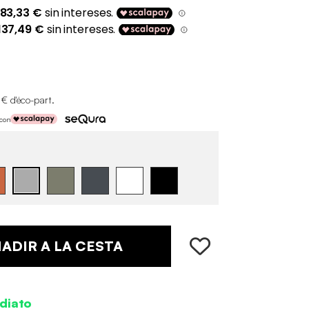
 € d'éco-part
.
 con
ADIR A LA CESTA
diato