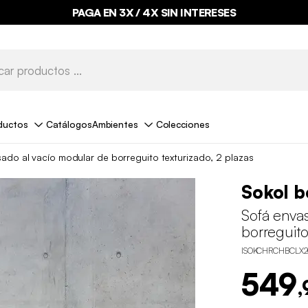
PAGA EN 3X / 4X SIN INTERESES
ductos
Catálogos
Ambientes
Colecciones
ado al vacío modular de borreguito texturizado, 2 plazas
Sokol b
Sofá enva
borreguito
ISOKCHRCHBCLX
549
,