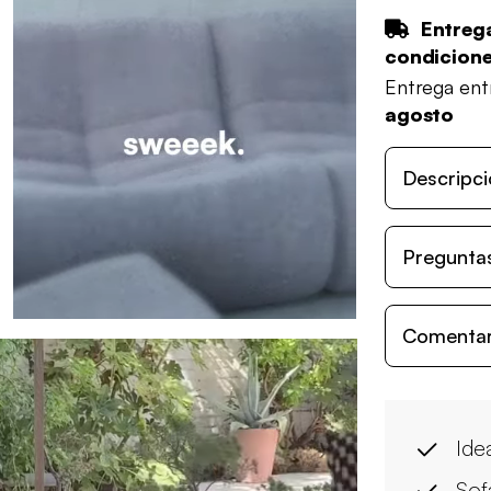
Entrega
condicion
Entrega en
agosto
Descripci
Preguntas
Comentari
Ide
Sof