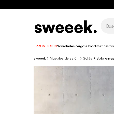
PROMOCIÓN
Novedades
Pérgola bioclimática
Pro
sweeek
Muebles de salón
Sofás
Sofá envas