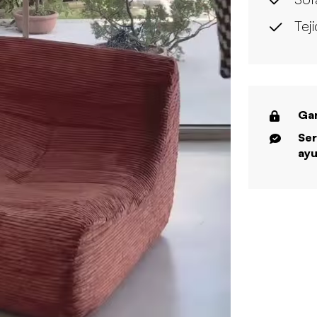
Tej
Gar
Ser
ayu