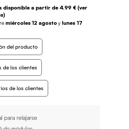
 disponible a partir de
4.99 €
(
ver
es
)
tre
miércoles 12 agosto
y
lunes 17
ón del producto
 de los clientes
os de los clientes
al para relajarse
á de módulos