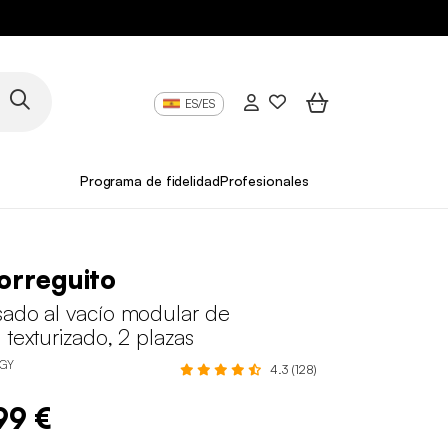
ES/ES
Programa de fidelidad
Profesionales
orreguito
sado al vacío modular de
 texturizado, 2 plazas
2GY
4.3 (128)
99 €