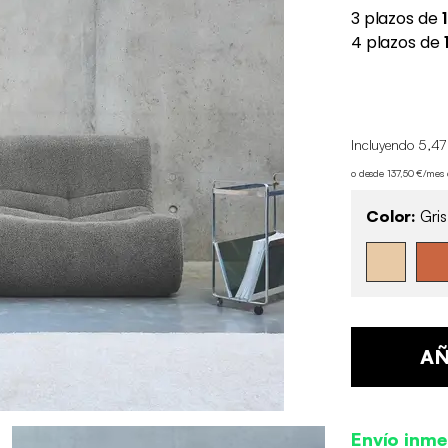
Incluyendo 5,47
o desde 137,50 €/mes
Color:
Gris
AÑ
Envío inme