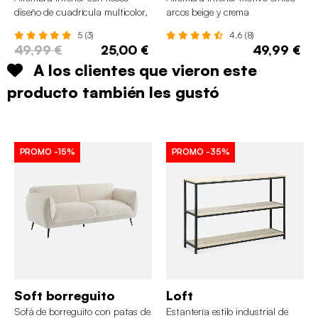
diseño de cuadrícula multicolor,
arcos beige y crema
80 x 150cm
5 (3)
4.6 (8)
49,99 €
25,00 €
49,99 €
A los clientes que vieron este
producto también les gustó
PROMO
-15%
PROMO
-35%
Soft borreguito
Loft
Sofá de borreguito con patas de
Estantería estilo industrial de