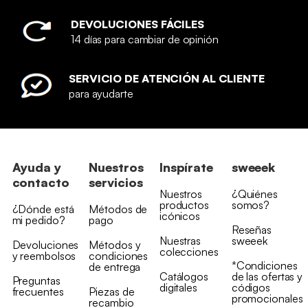
DEVOLUCIONES FÁCILES
14 días para cambiar de opinión
SERVICIO DE ATENCIÓN AL CLIENTE
para ayudarte
Ayuda y
Nuestros
Inspírate
sweeek
contacto
servicios
Nuestros
¿Quiénes
productos
somos?
¿Dónde está
Métodos de
icónicos
mi pedido?
pago
Reseñas
Nuestras
sweeek
Devoluciones
Métodos y
colecciones
y reembolsos
condiciones
*Condiciones
de entrega
Catálogos
de las ofertas y
Preguntas
digitales
códigos
frecuentes
Piezas de
promocionales
recambio