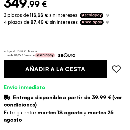
349
,99 €
Incluyendo 10,59 € d'éco-part
.
o desde 87,50 €/mes con
AÑADIR A LA CESTA
Envío inmediato
Entrega disponible a partir de
39.99 €
(
ver
condiciones
)
Entrega entre
martes 18 agosto
y
martes 25
agosto