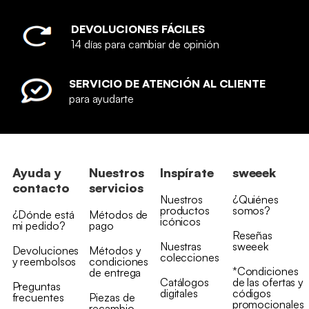
DEVOLUCIONES FÁCILES
14 días para cambiar de opinión
SERVICIO DE ATENCIÓN AL CLIENTE
para ayudarte
Ayuda y
Nuestros
Inspírate
sweeek
contacto
servicios
Nuestros
¿Quiénes
productos
somos?
¿Dónde está
Métodos de
icónicos
mi pedido?
pago
Reseñas
Nuestras
sweeek
Devoluciones
Métodos y
colecciones
y reembolsos
condiciones
*Condiciones
de entrega
Catálogos
de las ofertas y
Preguntas
digitales
códigos
frecuentes
Piezas de
promocionales
recambio