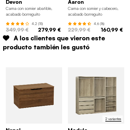
Devon
Aaron
Cama con somier abatible,
Cama con somier y cabecero,
acabado borreguito
acabado borreguito
4.2 (15)
4.6 (16)
349,99 €
279,99 €
229,99 €
160,99 €
A los clientes que vieron este
producto también les gustó
2 variantes