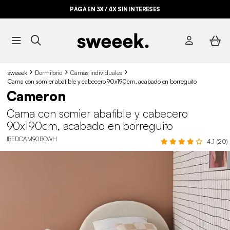
PAGA EN 3X / 4X SIN INTERESES
sweeek
Dormitorio
Camas individuales
Cama con somier abatible y cabecero 90x190cm, acabado en borreguito
Cameron
Cama con somier abatible y cabecero
90x190cm, acabado en borreguito
IBEDCAM90BCWH
4.1 (20)