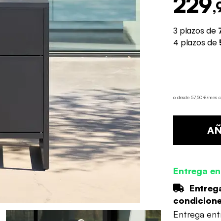
229
,
o desde 57,50 €/mes 
AÑ
Entrega en
Entrega
condicion
Entrega en