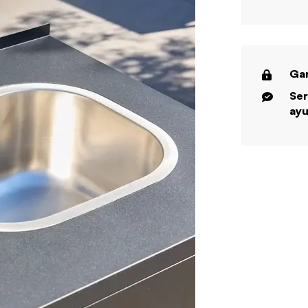
Gar
Ser
ayu