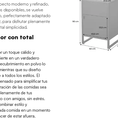
pecto moderno y refinado.
s disponibles, se vuelve
co, perfectamente adaptado
r, para disfrutar plenamente
al simplicidad.
or con total
or un toque cálido y
ierte en un verdadero
recubrimiento en polvo lo
 mientras que su diseño
 todos los estilos. El
ensado para simplificar tus
ración de las comidas sea
r plenamente de tus
 o con amigos, sin estrés.
mbinar estilo y
 cada comida en un momento
cer de estar afuera.