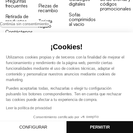
Preguntas
digitales
códigos
frecuentes
Piezas de
promocionales
recambio
Sofás
Retirada de
comprimidos
productos
Tarjeta
al vacío
Continúa sin consentimiento
regalo
Contáctenos
Rebajas en
Programa
muebles
de fidelidad
¡Cookies!
Utilizamos cookies propias y de terceros con la finalidad de mejorar el
funcionamiento y rendimiento de la página web, permitir ciertas
funcionalidades mediante el uso de cookies técnicas, adaptar el
contenido y personalizar nuestros anuncios mediante cookies de
Condiciones generales de la venta
marketing.
Condiciones generales Programa de fidelidad
Puedes aceptarlas todas, rechazarlas o elegir tu configuración
Política de gestión de datos personales y cookies
pulsando los botones correspondientes. Ten en cuenta que rechazar
Condiciones generales de Venta Profesional
las cookies puede afectar a tu experiencia de compra.
Declaración de accesibilidad
Leer la política de privacidad
Consentimiento certificado por
CONFIGURAR
PERMITIR