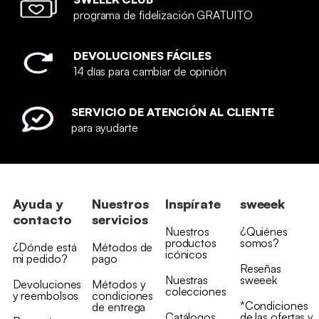
programa de fidelización GRATUITO
DEVOLUCIONES FÁCILES
14 días para cambiar de opinión
SERVICIO DE ATENCIÓN AL CLIENTE
para ayudarte
Ayuda y
Nuestros
Inspírate
sweeek
contacto
servicios
Nuestros
¿Quiénes
productos
somos?
¿Dónde está
Métodos de
icónicos
mi pedido?
pago
Reseñas
Nuestras
sweeek
Devoluciones
Métodos y
colecciones
y reembolsos
condiciones
*Condiciones
de entrega
Catálogos
de las ofertas y