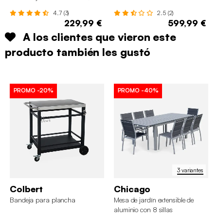
80cm
4.7 (3)
2.5 (2)
229,99 €
599,99 €
A los clientes que vieron este
producto también les gustó
PROMO
-20%
PROMO
-40%
3 variantes
Colbert
Chicago
Bandeja para plancha
Mesa de jardín extensible de
aluminio con 8 sillas