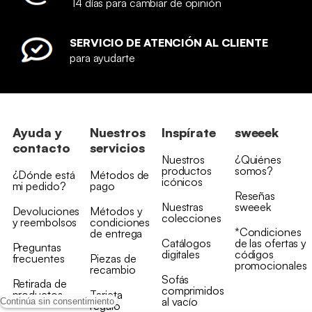
14 días para cambiar de opinión
SERVICIO DE ATENCIÓN AL CLIENTE
para ayudarte
Ayuda y
Nuestros
Inspírate
sweeek
contacto
servicios
Nuestros
¿Quiénes
productos
somos?
¿Dónde está
Métodos de
icónicos
mi pedido?
pago
Reseñas
Nuestras
sweeek
Devoluciones
Métodos y
colecciones
y reembolsos
condiciones
*Condiciones
de entrega
Catálogos
de las ofertas y
Preguntas
digitales
códigos
frecuentes
Piezas de
promocionales
recambio
Sofás
Retirada de
comprimidos
productos
Tarjeta
al vacío
Continúa sin consentimiento
regalo