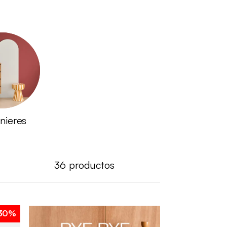
onieres
36
productos
30%