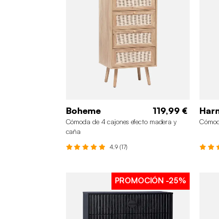
Boheme
119,99 €
Har
Cómoda de 4 cajones efecto madera y
Cómod
caña
4.9 (17)
PROMOCIÓN
-25%