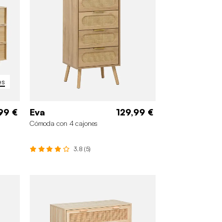
es
99 €
Eva
129,99 €
Cómoda con 4 cajones
3.8 (5)