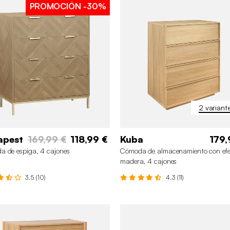
PROMOCIÓN
-30%
2 variant
apest
169,99 €
118,99 €
Kuba
179,
 de espiga, 4 cajones
Cómoda de almacenamiento con efe
madera, 4 cajones
3.5 (10)
4.3 (11)