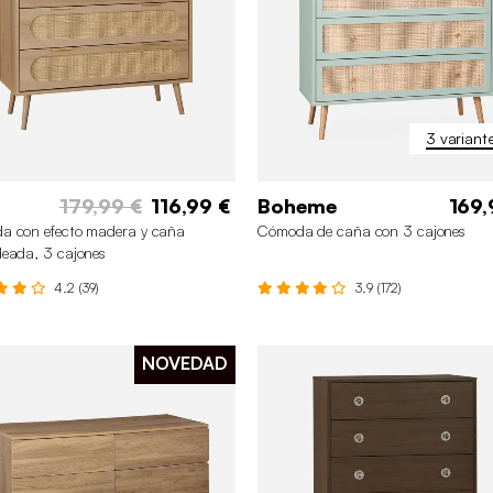
3 variant
179,99 €
116,99 €
Boheme
169,
a con efecto madera y caña
Cómoda de caña con 3 cajones
eada, 3 cajones
4.2 (39)
3.9 (172)
NOVEDAD