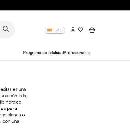
ES/ES
Programa de fidelidad
Profesionales
esitas es una
ar una cómoda,
ilo nórdico,
los para
che blanca
o
d, con una