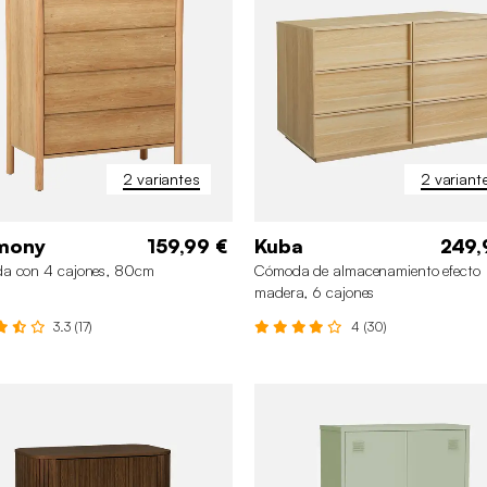
2 variantes
2 variant
mony
159,99 €
Kuba
249,
a con 4 cajones, 80cm
Cómoda de almacenamiento efecto
madera, 6 cajones
3.3 (17)
4 (30)