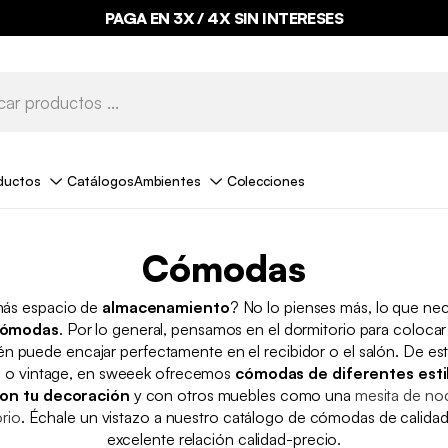
PAGA EN 3X / 4X SIN INTERESES
ductos
Catálogos
Ambientes
Colecciones
Cómodas
más espacio de
almacenamiento
? No lo pienses más, lo que nec
ómodas
. Por lo general, pensamos en el dormitorio para coloc
n puede encajar perfectamente en el recibidor o el salón. De est
al o vintage, en sweeek ofrecemos
cómodas de diferentes esti
on tu decoración
y con otros muebles como una
mesita de no
orio
. Échale un vistazo a nuestro catálogo de cómodas de calida
excelente relación calidad-precio.