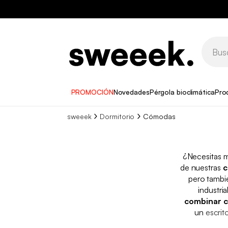
PROMOCIÓN
Novedades
Pérgola bioclimática
Pro
sweeek
Dormitorio
Cómodas
¿Necesitas 
de nuestras
c
pero tambié
industri
combinar c
un
escrit