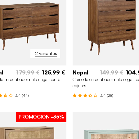
2 variantes
al
179,99 €
125,99 €
Nepal
149,99 €
104,
 en acabado estilo nogal con 6
Cómoda en acabado estilo nogal c
s
cajones
3.4 (44)
3.4 (28)
PROMOCIÓN
-35%