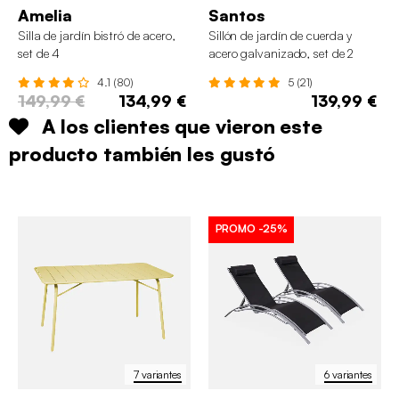
Amelia
Santos
Silla de jardín bistró de acero,
Sillón de jardín de cuerda y
set de 4
acero galvanizado, set de 2
4.1 (80)
5 (21)
149,99 €
134,99 €
139,99 €
A los clientes que vieron este
producto también les gustó
PROMO
-25%
7 variantes
6 variantes