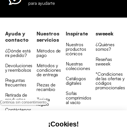
para ayudarte
Ayuda y
Nuestros
Inspírate
sweeek
contacto
servicios
Nuestros
¿Quiénes
productos
somos?
¿Dónde está
Métodos de
icónicos
mi pedido?
pago
Reseñas
Nuestras
sweeek
Devoluciones
Métodos y
colecciones
y reembolsos
condiciones
*Condiciones
de entrega
Catálogos
de las ofertas y
Preguntas
digitales
códigos
frecuentes
Piezas de
promocionales
recambio
Sofás
Retirada de
comprimidos
productos
Tarjeta
al vacío
Continúa sin consentimiento
regalo
Contáctenos
Rebajas en
Programa
muebles
de fidelidad
¡Cookies!