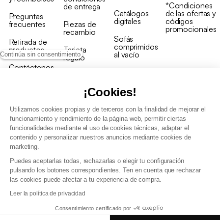
*Condiciones
de entrega
Catálogos
de las ofertas y
Preguntas
digitales
códigos
frecuentes
Piezas de
promocionales
recambio
Sofás
Retirada de
comprimidos
productos
Tarjeta
al vacío
Continúa sin consentimiento
regalo
Contáctenos
Rebajas en
Programa
muebles
de fidelidad
¡Cookies!
Utilizamos cookies propias y de terceros con la finalidad de mejorar el
funcionamiento y rendimiento de la página web, permitir ciertas
funcionalidades mediante el uso de cookies técnicas, adaptar el
contenido y personalizar nuestros anuncios mediante cookies de
Condiciones generales de la venta
marketing.
Condiciones generales Programa de fidelidad
Puedes aceptarlas todas, rechazarlas o elegir tu configuración
Política de gestión de datos personales y cookies
pulsando los botones correspondientes. Ten en cuenta que rechazar
Condiciones generales de Venta Profesional
las cookies puede afectar a tu experiencia de compra.
Declaración de accesibilidad
Leer la política de privacidad
Consentimiento certificado por