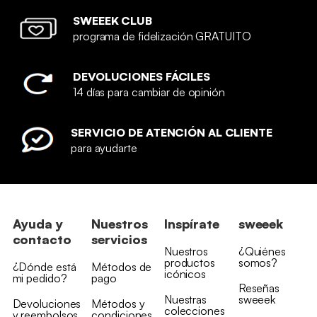
SWEEEK CLUB
programa de fidelización GRATUITO
DEVOLUCIONES FÁCILES
14 días para cambiar de opinión
SERVICIO DE ATENCIÓN AL CLIENTE
para ayudarte
Ayuda y
Nuestros
Inspírate
sweeek
contacto
servicios
Nuestros
¿Quiénes
productos
somos?
¿Dónde está
Métodos de
icónicos
mi pedido?
pago
Reseñas
Nuestras
sweeek
Devoluciones
Métodos y
colecciones
y reembolsos
condiciones