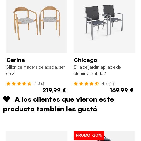
Cerina
Chicago
Sillon de madera de acacia, set
Silla de jardín apilable de
de 2
aluminio, set de 2
4.3 (3)
4.7 (43)
219,99 €
169,99 €
A los clientes que vieron este
producto también les gustó
PROMO
-20%