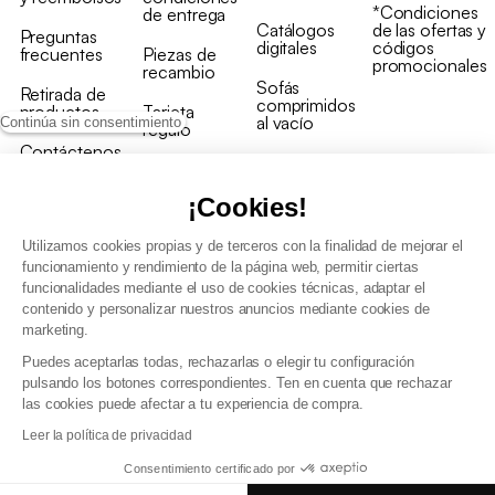
*Condiciones
de entrega
Catálogos
de las ofertas y
Preguntas
digitales
códigos
frecuentes
Piezas de
promocionales
recambio
Sofás
Retirada de
comprimidos
productos
Tarjeta
al vacío
Continúa sin consentimiento
regalo
Contáctenos
Rebajas en
Programa
muebles
de fidelidad
¡Cookies!
Utilizamos cookies propias y de terceros con la finalidad de mejorar el
funcionamiento y rendimiento de la página web, permitir ciertas
funcionalidades mediante el uso de cookies técnicas, adaptar el
contenido y personalizar nuestros anuncios mediante cookies de
Condiciones generales de la venta
marketing.
Condiciones generales Programa de fidelidad
Puedes aceptarlas todas, rechazarlas o elegir tu configuración
Política de gestión de datos personales y cookies
pulsando los botones correspondientes. Ten en cuenta que rechazar
Condiciones generales de Venta Profesional
las cookies puede afectar a tu experiencia de compra.
Declaración de accesibilidad
Leer la política de privacidad
Consentimiento certificado por