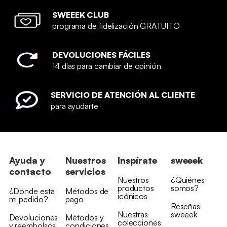
SWEEEK CLUB
programa de fidelización GRATUITO
DEVOLUCIONES FÁCILES
14 días para cambiar de opinión
SERVICIO DE ATENCIÓN AL CLIENTE
para ayudarte
Ayuda y
Nuestros
Inspírate
sweeek
contacto
servicios
Nuestros
¿Quiénes
productos
somos?
¿Dónde está
Métodos de
icónicos
mi pedido?
pago
Reseñas
Nuestras
sweeek
Devoluciones
Métodos y
colecciones
y reembolsos
condiciones