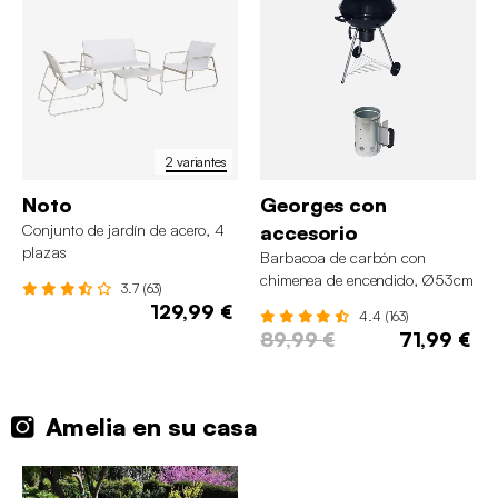
2 variantes
Noto
Georges con
Conjunto de jardín de acero, 4
accesorio
plazas
Barbacoa de carbón con
chimenea de encendido, Ø53cm
3.7 (63)
129,99 €
4.4 (163)
89,99 €
71,99 €
Amelia en su casa