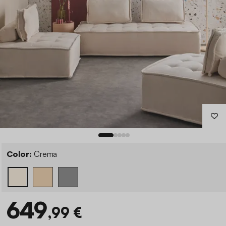
Color:
Crema
649
,99 €