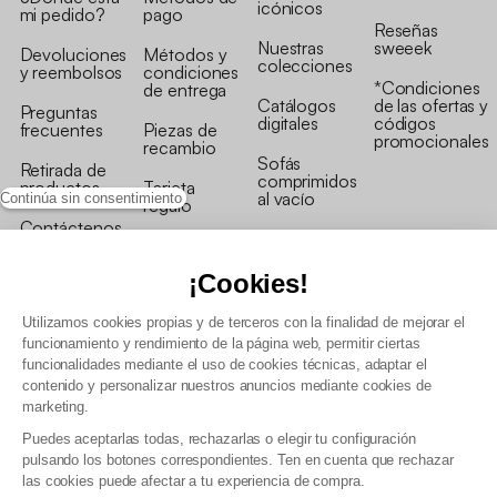
icónicos
mi pedido?
pago
Reseñas
Nuestras
sweeek
Devoluciones
Métodos y
colecciones
y reembolsos
condiciones
*Condiciones
de entrega
Catálogos
de las ofertas y
Preguntas
digitales
códigos
frecuentes
Piezas de
promocionales
recambio
Sofás
Retirada de
comprimidos
productos
Tarjeta
al vacío
Continúa sin consentimiento
regalo
Contáctenos
Rebajas en
Programa
muebles
de fidelidad
¡Cookies!
Utilizamos cookies propias y de terceros con la finalidad de mejorar el
funcionamiento y rendimiento de la página web, permitir ciertas
funcionalidades mediante el uso de cookies técnicas, adaptar el
contenido y personalizar nuestros anuncios mediante cookies de
Condiciones generales de la venta
marketing.
Condiciones generales Programa de fidelidad
Puedes aceptarlas todas, rechazarlas o elegir tu configuración
Política de gestión de datos personales y cookies
pulsando los botones correspondientes. Ten en cuenta que rechazar
Condiciones generales de Venta Profesional
las cookies puede afectar a tu experiencia de compra.
Declaración de accesibilidad