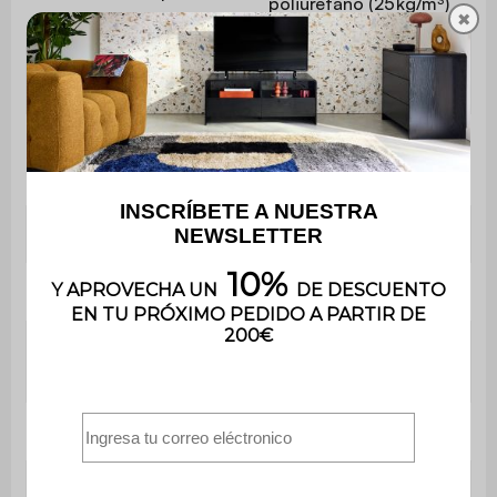
poliuretano (25 kg/m³)
✖
Relleno de cojines
Espuma de
pequeños
poliuretano (16 kg/m³)
Comodidad del asiento
Flexible
Convertible
No
Peso máximo soportado
110kg por asiento
Uso doméstico
Uso
solamente
Garantía
3 años
Peso
75 kg