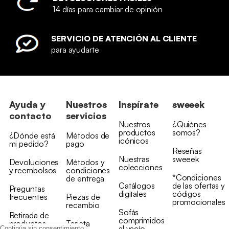
14 días para cambiar de opinión
SERVICIO DE ATENCIÓN AL CLIENTE
para ayudarte
Ayuda y
Nuestros
Inspírate
sweeek
contacto
servicios
Nuestros
¿Quiénes
productos
somos?
¿Dónde está
Métodos de
icónicos
mi pedido?
pago
Reseñas
Nuestras
sweeek
Devoluciones
Métodos y
colecciones
y reembolsos
condiciones
*Condiciones
de entrega
Catálogos
de las ofertas y
Preguntas
digitales
códigos
frecuentes
Piezas de
promocionales
recambio
Sofás
Retirada de
comprimidos
productos
Tarjeta
al vacío
Continúa sin consentimiento