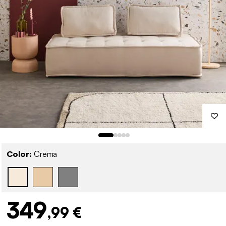
Color:
Crema
349
,99 €