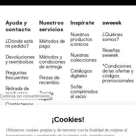
Ayuda y
Nuestros
Inspírate
sweeek
contacto
servicios
Nuestros
¿Quiénes
productos
somos?
¿Dónde está
Métodos de
icónicos
mi pedido?
pago
Reseñas
Nuestras
sweeek
Devoluciones
Métodos y
colecciones
y reembolsos
condiciones
*Condiciones
de entrega
Catálogos
de las ofertas y
Preguntas
digitales
códigos
frecuentes
Piezas de
promocionales
recambio
Sofás
Retirada de
comprimidos
productos
Tarjeta
al vacío
Continúa sin consentimiento
regalo
Contáctenos
Rebajas en
Programa
muebles
de fidelidad
¡Cookies!
Utilizamos cookies propias y de terceros con la finalidad de mejorar el
funcionamiento y rendimiento de la página web, permitir ciertas