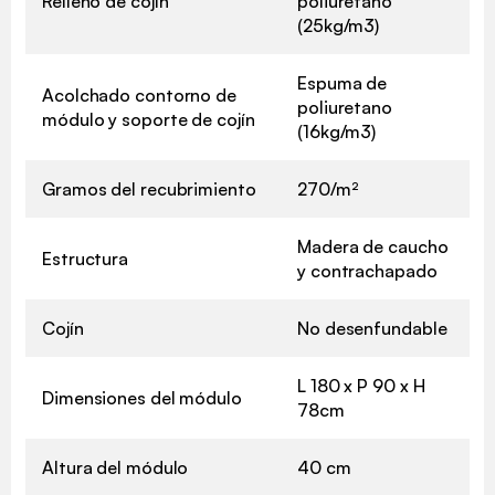
Relleno de cojín
poliuretano
(25kg/m3)
Espuma de
Acolchado contorno de
poliuretano
módulo y soporte de cojín
(16kg/m3)
Gramos del recubrimiento
270/m²
Madera de caucho
Estructura
y contrachapado
Cojín
No desenfundable
L 180 x P 90 x H
Dimensiones del módulo
78cm
Altura del módulo
40 cm