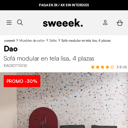
PAGA EN 3X / 4X SIN INTERESES
sweeek
Muebles de salón
Sofás
Sofá modular en tela lisa, 4 plazas
Dao
Sofá modular en tela lisa, 4 plazas
IDAO2OTTGYX2
3.8 (4)
PROMO
-30%