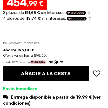
454
,99 €
Incluyendo 23,41 € d'éco-part
.
Ahorra 195,00 €.
Oferta válida hasta 18/8/26.
o desde 113,75 €/mes con
AÑADIR A LA CESTA
Envío inmediato
Entrega disponible a partir de
19.99 €
(
ver
condiciones
)