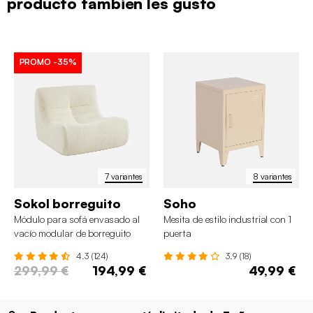
producto también les gustó
PROMO
-35%
7 variantes
8 variantes
Sokol borreguito
Soho
Módulo para sofá envasado al
Mesita de estilo industrial con 1
vacío modular de borreguito
puerta
texturizado
4.3 (124)
3.9 (18)
299,99 €
194,99 €
49,99 €