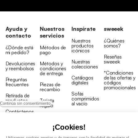
Ayuda y
Nuestros
Inspírate
sweeek
contacto
servicios
Nuestros
¿Quiénes
productos
somos?
¿Dónde está
Métodos de
icónicos
mi pedido?
pago
Reseñas
Nuestras
sweeek
Devoluciones
Métodos y
colecciones
y reembolsos
condiciones
*Condiciones
de entrega
Catálogos
de las ofertas y
Preguntas
digitales
códigos
frecuentes
Piezas de
promocionales
recambio
Sofás
Retirada de
comprimidos
productos
Tarjeta
al vacío
Continúa sin consentimiento
regalo
Contáctenos
Rebajas en
Programa
muebles
de fidelidad
¡Cookies!
Utilizamos cookies propias y de terceros con la finalidad de mejorar el