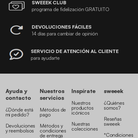
SWEEEK CLUB
programa de fidelización GRATUITO
DEVOLUCIONES FÁCILES
14 días para cambiar de opinión
SERVICIO DE ATENCIÓN AL CLIENTE
para ayudarte
Ayuda y
Nuestros
Inspírate
sweeek
contacto
servicios
Nuestros
¿Quiénes
productos
somos?
¿Dónde está
Métodos de
icónicos
mi pedido?
pago
Reseñas
Nuestras
sweeek
Devoluciones
Métodos y
colecciones
y reembolsos
condiciones
*Condiciones
de entrega