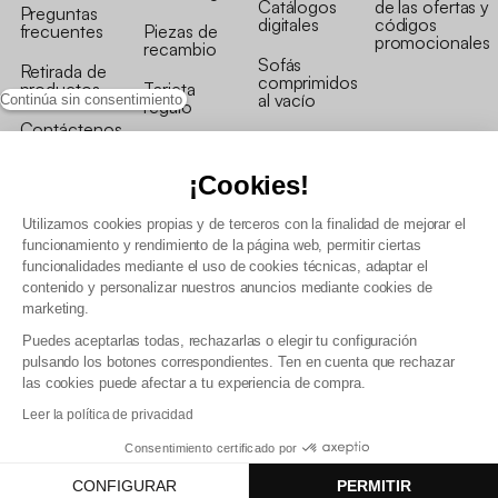
Catálogos
de las ofertas y
Preguntas
digitales
códigos
frecuentes
Piezas de
promocionales
recambio
Sofás
Retirada de
comprimidos
productos
Tarjeta
al vacío
Continúa sin consentimiento
regalo
Contáctenos
Rebajas en
Programa
muebles
de fidelidad
¡Cookies!
Utilizamos cookies propias y de terceros con la finalidad de mejorar el
funcionamiento y rendimiento de la página web, permitir ciertas
funcionalidades mediante el uso de cookies técnicas, adaptar el
contenido y personalizar nuestros anuncios mediante cookies de
Condiciones generales de la venta
marketing.
Condiciones generales Programa de fidelidad
Puedes aceptarlas todas, rechazarlas o elegir tu configuración
Política de gestión de datos personales y cookies
pulsando los botones correspondientes. Ten en cuenta que rechazar
Condiciones generales de Venta Profesional
las cookies puede afectar a tu experiencia de compra.
Declaración de accesibilidad
Leer la política de privacidad
Consentimiento certificado por
CONFIGURAR
PERMITIR