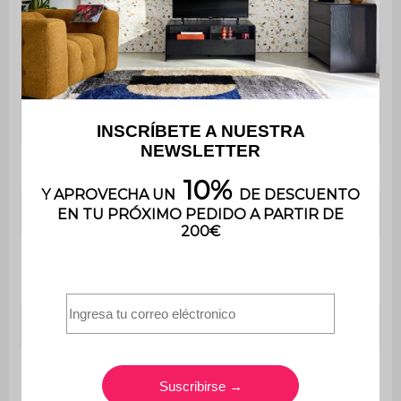
Longitud del cable de
1,2 m
alimentación
Peso
1,90 kg
Utilización
Interior
Uso
Uso doméstico solamente
El producto se entrega montado
Montaje
y embalado de fábrica
Garantía
3 años
Contiene
No
madera