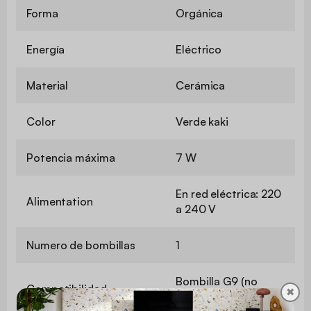
Forma
Orgánica
Energía
Eléctrico
Material
Cerámica
Color
Verde kaki
Potencia máxima
7 W
En red eléctrica: 220
Alimentation
a 240 V
Numero de bombillas
1
Bombilla G9 (no
Compatibilidad
✖
suministrada)