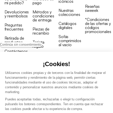
icónicos
mi pedido?
pago
Reseñas
Nuestras
sweeek
Devoluciones
Métodos y
colecciones
y reembolsos
condiciones
*Condiciones
de entrega
Catálogos
de las ofertas y
Preguntas
digitales
códigos
frecuentes
Piezas de
promocionales
recambio
Sofás
Retirada de
comprimidos
productos
Tarjeta
al vacío
Continúa sin consentimiento
regalo
Contáctenos
Rebajas en
Programa
muebles
de fidelidad
¡Cookies!
Utilizamos cookies propias y de terceros con la finalidad de mejorar el
funcionamiento y rendimiento de la página web, permitir ciertas
funcionalidades mediante el uso de cookies técnicas, adaptar el
contenido y personalizar nuestros anuncios mediante cookies de
Condiciones generales de la venta
marketing.
Condiciones generales Programa de fidelidad
Puedes aceptarlas todas, rechazarlas o elegir tu configuración
Política de gestión de datos personales y cookies
pulsando los botones correspondientes. Ten en cuenta que rechazar
Condiciones generales de Venta Profesional
las cookies puede afectar a tu experiencia de compra.
Declaración de accesibilidad