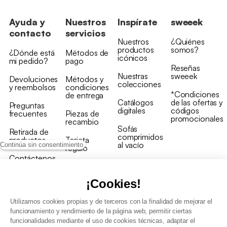
Ayuda y
Nuestros
Inspírate
sweeek
contacto
servicios
Nuestros
¿Quiénes
productos
somos?
¿Dónde está
Métodos de
icónicos
mi pedido?
pago
Reseñas
Nuestras
sweeek
Devoluciones
Métodos y
colecciones
y reembolsos
condiciones
*Condiciones
de entrega
Catálogos
de las ofertas y
Preguntas
digitales
códigos
frecuentes
Piezas de
promocionales
recambio
Sofás
Retirada de
comprimidos
productos
Tarjeta
al vacío
Continúa sin consentimiento
regalo
Contáctenos
Rebajas en
Programa
muebles
de fidelidad
¡Cookies!
Utilizamos cookies propias y de terceros con la finalidad de mejorar el
funcionamiento y rendimiento de la página web, permitir ciertas
funcionalidades mediante el uso de cookies técnicas, adaptar el