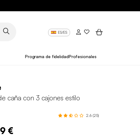
ES/ES
Programa de fidelidad
Profesionales
e
e caña con 3 cajones estilo
2.6 (25)
99 €