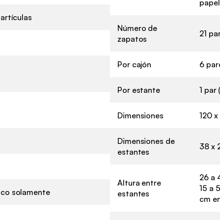
papel
artículas
Número de
21 pa
zapatos
Por cajón
6 par
Por estante
1 par 
Dimensiones
120 x
Dimensiones de
38 x 
estantes
26 a 
Altura entre
15 a 
ico solamente
estantes
cm en 