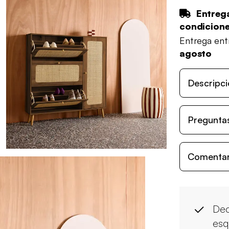
Entrega
condicion
Entrega en
agosto
Descripci
Preguntas
Comentari
Dec
esq