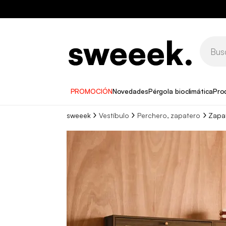
PROMOCIÓN
Novedades
Pérgola bioclimática
Pro
sweeek
Vestíbulo
Perchero, zapatero
Zapat