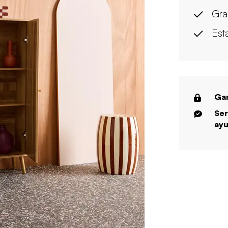
Gra
Est
Gar
Ser
ayu