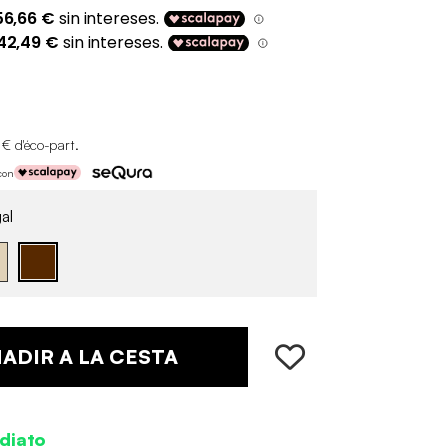
 € d'éco-part
.
con
al
ADIR A LA CESTA
diato