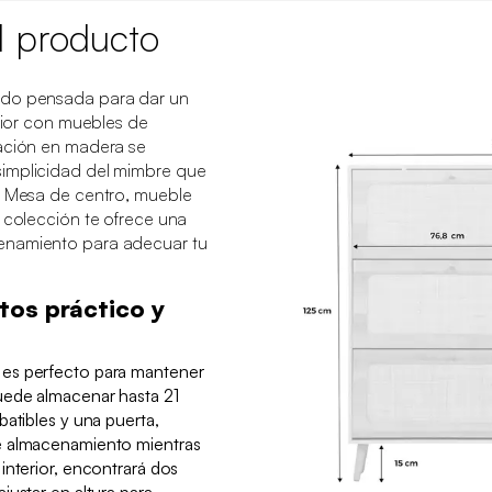
l producto
ido pensada para dar un
erior con muebles de
ración en madera se
implicidad del mimbre que
. Mesa de centro, mueble
a colección te ofrece una
enamiento para adecuar tu
tos práctico y
es perfecto para mantener
uede almacenar hasta 21
batibles y una puerta,
e almacenamiento mientras
interior, encontrará dos
justar en altura para