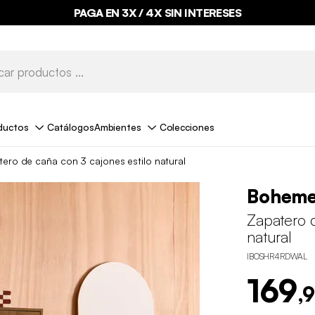
PAGA EN 3X / 4X SIN INTERESES
ductos
Catálogos
Ambientes
Colecciones
ero de caña con 3 cajones estilo natural
Bohem
Zapatero d
natural
IBOSHR4RDWAL
169
,