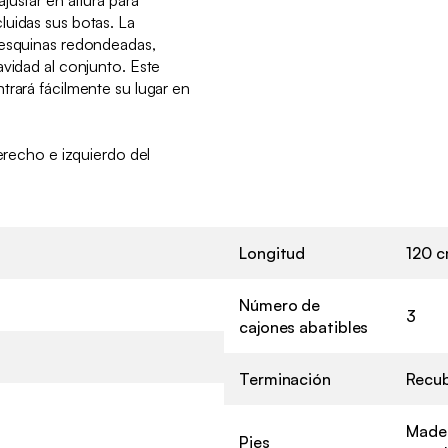
luidas sus botas. La
 esquinas redondeadas,
avidad al conjunto. Este
trará fácilmente su lugar en
:
derecho e izquierdo del
Longitud
120 
Número de
3
cajones abatibles
Terminación
Recub
Mader
Pies