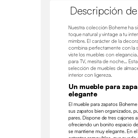
Descripción de
Nuestra colección Boheme ha s
toque natural y vintage a tu int
mimbre. El carácter de la deco
combina perfectamente con la s
viste los muebles con elegancia
para TV, mesita de noche... Est
selección de muebles de almac
interior con ligereza.
Un mueble para zapa
elegante
El mueble para zapatos Boheme 
sus zapatos bien organizados, p
pares. Dispone de tres cajones a
ofreciendo un bonito espacio d
se mantiene muy elegante. En el 
estantes removibles, que puede a