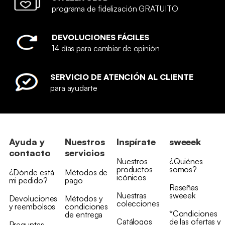
programa de fidelización GRATUITO
DEVOLUCIONES FÁCILES
14 días para cambiar de opinión
SERVICIO DE ATENCIÓN AL CLIENTE
para ayudarte
Ayuda y
Nuestros
Inspírate
sweeek
contacto
servicios
Nuestros
¿Quiénes
productos
somos?
¿Dónde está
Métodos de
icónicos
mi pedido?
pago
Reseñas
Nuestras
sweeek
Devoluciones
Métodos y
colecciones
y reembolsos
condiciones
*Condiciones
de entrega
Catálogos
de las ofertas y
Preguntas