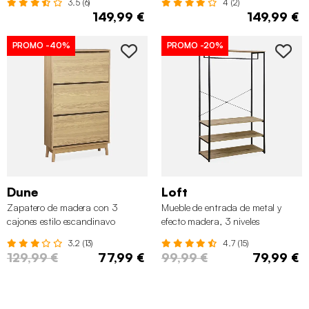
3.5 (6)
4 (2)
149,99 €
149,99 €
PROMO
-40%
PROMO
-20%
Dune
Loft
Zapatero de madera con 3
Mueble de entrada de metal y
cajones estilo escandinavo
efecto madera, 3 niveles
3.2 (13)
4.7 (15)
129,99 €
77,99 €
99,99 €
79,99 €