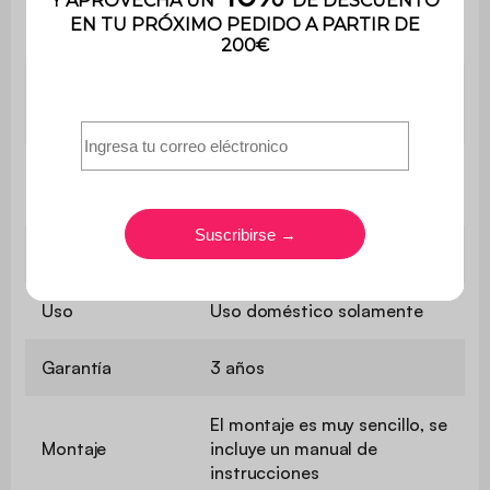
Profundidad del
59 cm
asiento
Comodidad del
Flexible
asiento
Peso máximo
110 kg
soportado
Utilización
Interior
Uso
Uso doméstico solamente
Garantía
3 años
El montaje es muy sencillo, se
Montaje
incluye un manual de
instrucciones