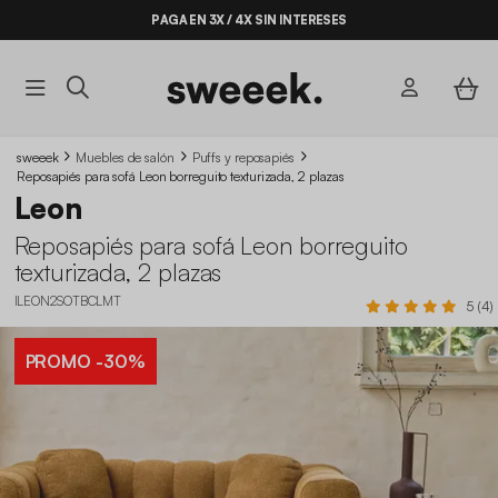
PAGA EN 3X / 4X SIN INTERESES
sweeek
Muebles de salón
Puffs y reposapiés
Reposapiés para sofá Leon borreguito texturizada, 2 plazas
Leon
Reposapiés para sofá Leon borreguito
texturizada, 2 plazas
ILEON2SOTBCLMT
5 (4)
PROMO
-30%