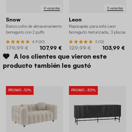
4 variantes
5 variantes
Snow
Leon
Banco cofre de almacenamiento
Reposapiés para sofá Leon
borreguito con 2 puffs
borreguito texturizada, 3 plazas
4.9 (20)
5 (10)
179,99 €
107,99 €
129,99 €
103,99 €
A los clientes que vieron este
producto también les gustó
PROMO
-10%
PROMO
-30%