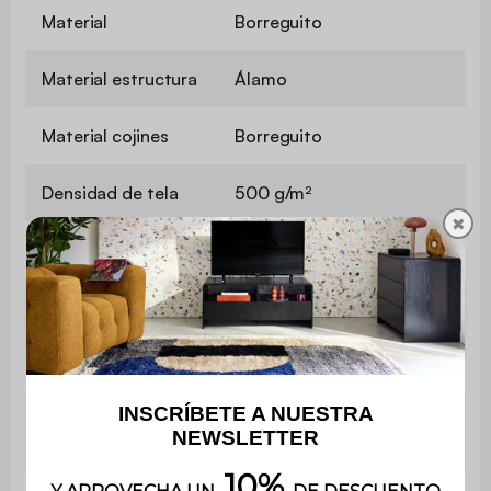
Material
Borreguito
Material estructura
Álamo
Material cojines
Borreguito
Densidad de tela
500 g/m²
✖
Revestimiento
PU
Densidad de la
Espuma de poliuretano
espuma del asiento
(28 kg/m3 y 25 kg/m3)
Con
No
almacenamiento