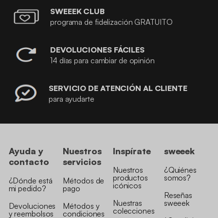
SWEEEK CLUB
programa de fidelización GRATUITO
DEVOLUCIONES FÁCILES
14 días para cambiar de opinión
SERVICIO DE ATENCIÓN AL CLIENTE
para ayudarte
Ayuda y
Nuestros
Inspírate
sweeek
contacto
servicios
Nuestros
¿Quiénes
productos
somos?
¿Dónde está
Métodos de
icónicos
mi pedido?
pago
Reseñas
Nuestras
sweeek
Devoluciones
Métodos y
colecciones
y reembolsos
condiciones