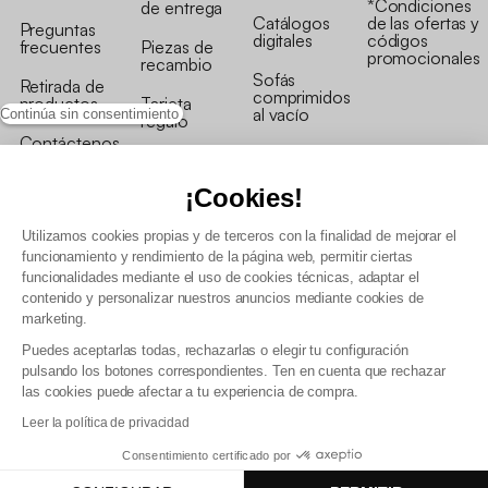
*Condiciones
de entrega
Catálogos
de las ofertas y
Preguntas
digitales
códigos
frecuentes
Piezas de
promocionales
recambio
Sofás
Retirada de
comprimidos
productos
Tarjeta
al vacío
Continúa sin consentimiento
regalo
Contáctenos
Rebajas en
Programa
muebles
de fidelidad
¡Cookies!
Utilizamos cookies propias y de terceros con la finalidad de mejorar el
funcionamiento y rendimiento de la página web, permitir ciertas
funcionalidades mediante el uso de cookies técnicas, adaptar el
contenido y personalizar nuestros anuncios mediante cookies de
Condiciones generales de la venta
marketing.
Condiciones generales Programa de fidelidad
Puedes aceptarlas todas, rechazarlas o elegir tu configuración
Política de gestión de datos personales y cookies
pulsando los botones correspondientes. Ten en cuenta que rechazar
Condiciones generales de Venta Profesional
las cookies puede afectar a tu experiencia de compra.
Declaración de accesibilidad
Leer la política de privacidad
Consentimiento certificado por