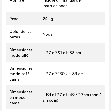
Montaje
incluye un manual de
instrucciones
Peso
24 kg
Color de las
Nogal
patas
Dimensiones
L 77 x P 91 x H 83 cm
modo sillón
Dimensiones
modo sofá
L 77 x P 130 x H 83 cm
cama
Dimensiones
L 191 x l 77 x H 49 / 29 cm (con /
en modo
sin cojín)
cama