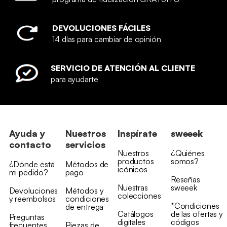
DEVOLUCIONES FÁCILES
14 días para cambiar de opinión
SERVICIO DE ATENCIÓN AL CLIENTE
para ayudarte
Ayuda y
Nuestros
Inspírate
sweeek
contacto
servicios
Nuestros
¿Quiénes
productos
somos?
¿Dónde está
Métodos de
icónicos
mi pedido?
pago
Reseñas
Nuestras
sweeek
Devoluciones
Métodos y
colecciones
y reembolsos
condiciones
*Condiciones
de entrega
Catálogos
de las ofertas y
Preguntas
digitales
códigos
frecuentes
Piezas de