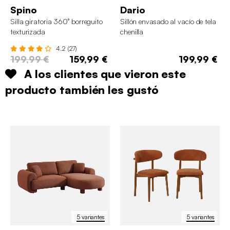
Spino
Dario
Silla giratoria 360° borreguito
Sillón envasado al vacío de tela
texturizada
chenilla
4.2 (27)
199,99 €
159,99 €
199,99 €
A los clientes que vieron este
producto también les gustó
5 variantes
5 variantes