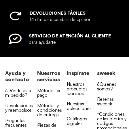
DEVOLUCIONES FÁCILES
14 días para cambiar de opinión
SERVICIO DE ATENCIÓN AL CLIENTE
para ayudarte
Ayuda y
Nuestros
Inspírate
sweeek
contacto
servicios
Nuestros
¿Quiénes
productos
somos?
¿Dónde está
Métodos de
icónicos
mi pedido?
pago
Reseñas
Nuestras
sweeek
Devoluciones
Métodos y
colecciones
y reembolsos
condiciones
*Condiciones
de entrega
Catálogos
de las ofertas y
Preguntas
digitales
códigos
frecuentes
Piezas de
promocionales