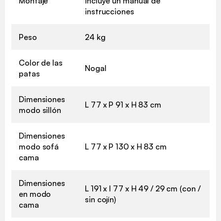
Montaje
incluye un manual de
instrucciones
Peso
24 kg
Color de las
Nogal
patas
Dimensiones
L 77 x P 91 x H 83 cm
modo sillón
Dimensiones
modo sofá
L 77 x P 130 x H 83 cm
cama
Dimensiones
L 191 x l 77 x H 49 / 29 cm (con /
en modo
sin cojín)
cama