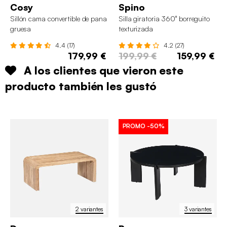
Cosy
Spino
Sillón cama convertible de pana
Silla giratoria 360° borreguito
gruesa
texturizada
4.4 (17)
4.2 (27)
179,99 €
199,99 €
159,99 €
A los clientes que vieron este
producto también les gustó
PROMO
-50%
2 variantes
3 variantes