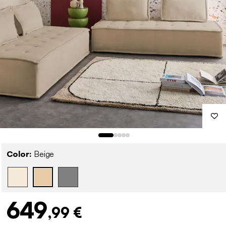
Color:
Beige
649
,99 €