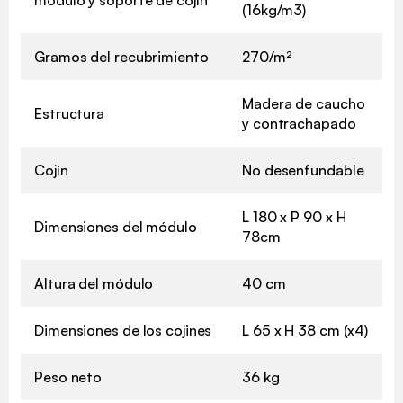
(16kg/m3)
Gramos del recubrimiento
270/m²
Madera de caucho
Estructura
y contrachapado
Cojín
No desenfundable
L 180 x P 90 x H
Dimensiones del módulo
78cm
Altura del módulo
40 cm
Dimensiones de los cojines
L 65 x H 38 cm (x4)
Peso neto
36 kg