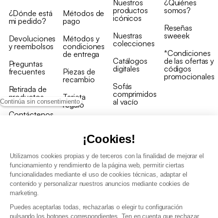
Nuestros
¿Quiénes
productos
somos?
¿Dónde está
Métodos de
icónicos
mi pedido?
pago
Reseñas
Nuestras
sweeek
Devoluciones
Métodos y
colecciones
y reembolsos
condiciones
*Condiciones
de entrega
Catálogos
de las ofertas y
Preguntas
digitales
códigos
frecuentes
Piezas de
promocionales
recambio
Sofás
Retirada de
comprimidos
productos
Tarjeta
al vacío
Continúa sin consentimiento
regalo
Contáctenos
Rebajas en
Programa
muebles
de fidelidad
¡Cookies!
Utilizamos cookies propias y de terceros con la finalidad de mejorar el
funcionamiento y rendimiento de la página web, permitir ciertas
funcionalidades mediante el uso de cookies técnicas, adaptar el
contenido y personalizar nuestros anuncios mediante cookies de
Condiciones generales de la venta
marketing.
Condiciones generales Programa de fidelidad
Puedes aceptarlas todas, rechazarlas o elegir tu configuración
Política de gestión de datos personales y cookies
pulsando los botones correspondientes. Ten en cuenta que rechazar