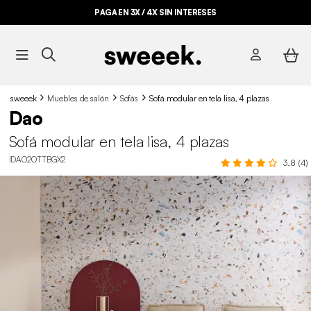
PAGA EN 3X / 4X SIN INTERESES
sweeek
Muebles de salón
Sofás
Sofá modular en tela lisa, 4 plazas
Dao
Sofá modular en tela lisa, 4 plazas
IDAO2OTTBGX2
3.8 (4)