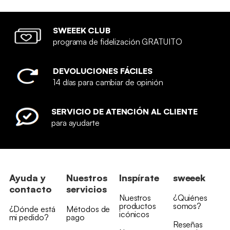
SWEEEK CLUB
programa de fidelización GRATUITO
DEVOLUCIONES FÁCILES
14 días para cambiar de opinión
SERVICIO DE ATENCIÓN AL CLIENTE
para ayudarte
Ayuda y
Nuestros
Inspírate
sweeek
contacto
servicios
Nuestros
¿Quiénes
productos
somos?
¿Dónde está
Métodos de
icónicos
mi pedido?
pago
Reseñas