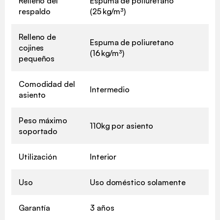
Relleno del
Espuma de poliuretano
respaldo
(25 kg/m³)
Relleno de
Espuma de poliuretano
cojines
(16 kg/m³)
pequeños
Comodidad del
Intermedio
asiento
Peso máximo
110kg por asiento
soportado
Utilización
Interior
Uso
Uso doméstico solamente
Garantía
3 años