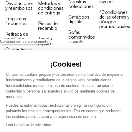
Nuestras
sweeek
Devoluciones
Métodos y
colecciones
y reembolsos
condiciones
*Condiciones
de entrega
Catálogos
de las ofertas y
Preguntas
digitales
códigos
frecuentes
Piezas de
promocionales
recambio
Sofás
Retirada de
comprimidos
productos
Tarjeta
al vacío
Continúa sin consentimiento
regalo
Contáctenos
Rebajas en
Programa
muebles
de fidelidad
¡Cookies!
Utilizamos cookies propias y de terceros con la finalidad de mejorar el
funcionamiento y rendimiento de la página web, permitir ciertas
funcionalidades mediante el uso de cookies técnicas, adaptar el
contenido y personalizar nuestros anuncios mediante cookies de
Condiciones generales de la venta
marketing.
Condiciones generales Programa de fidelidad
Puedes aceptarlas todas, rechazarlas o elegir tu configuración
Política de gestión de datos personales y cookies
pulsando los botones correspondientes. Ten en cuenta que rechazar
Condiciones generales de Venta Profesional
las cookies puede afectar a tu experiencia de compra.
Declaración de accesibilidad
Leer la política de privacidad