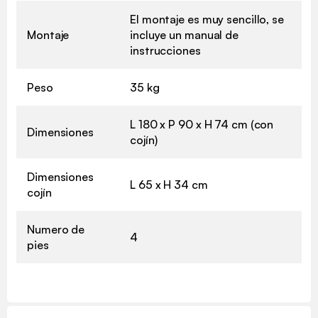
El montaje es muy sencillo, se
Montaje
incluye un manual de
instrucciones
Peso
35 kg
L 180 x P 90 x H 74 cm (con
Dimensiones
cojín)
Dimensiones
L 65 x H 34 cm
cojín
Numero de
4
pies