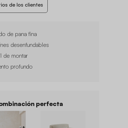
os de los clientes
ido de pana fina
ines desenfundables
il de montar
ento profundo
mbinación perfecta