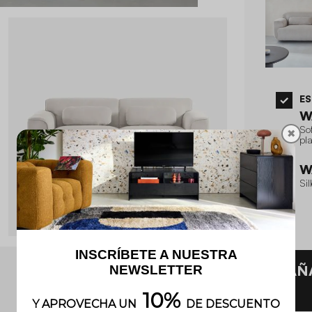
E
W
Sof
✖
pl
W
Sil
AÑ