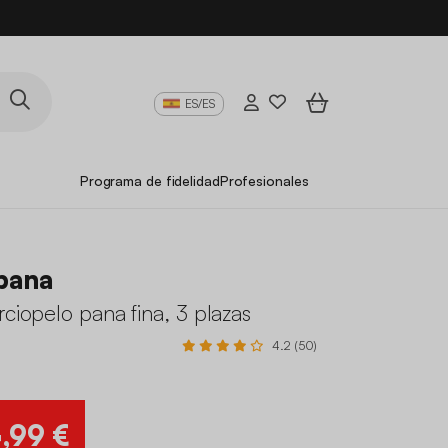
ES/ES
Programa de fidelidad
Profesionales
pana
rciopelo pana fina, 3 plazas
4.2 (50)
4
,99 €