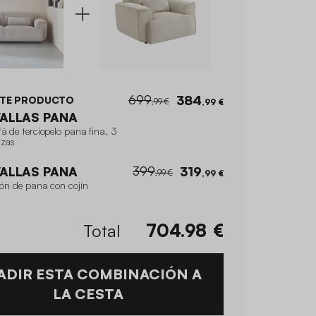
699
384
STE PRODUCTO
,99 €
,99 €
ALLAS PANA
á de terciopelo pana fina, 3
azas
399
ALLAS PANA
319
,99 €
,99 €
lón de pana con cojín
Total
704.98
€
ADIR ESTA COMBINACIÓN A
LA CESTA