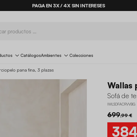
PAGA EN 3X / 4X SIN INTERESES
ductos
Catálogos
Ambientes
Colecciones
rciopelo pana fina, 3 plazas
Wallas 
Sofá de te
IWLSOFACRVVBG
699
,99 €
38