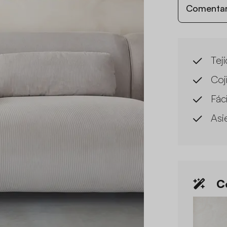
Comentari
Tej
Coj
Fác
Asi
Co