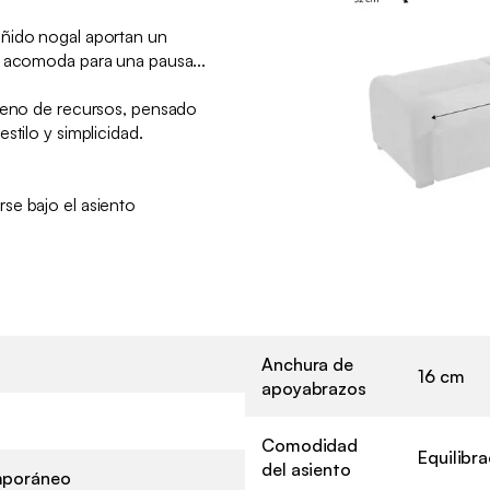
ñido nogal aportan un
e acomoda para una pausa...
lleno de recursos, pensado
stilo y simplicidad.
:
se bajo el asiento
Anchura de
16 cm
apoyabrazos
Comodidad
Equilibr
del asiento
poráneo