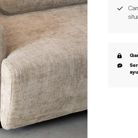
Cam
sit
Gar
Ser
ayu