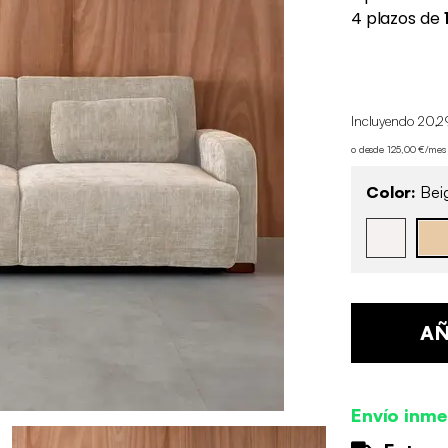
Incluyendo 20,2
o desde 125,00 €/mes
Color:
Bei
AÑ
Envío inme