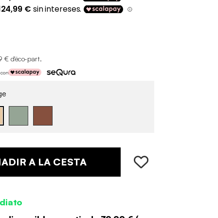
9 € d'éco-part
.
 con
ge
ADIR A LA CESTA
diato