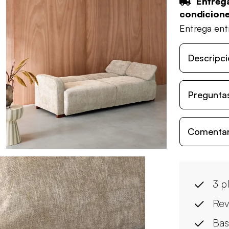
Entrega
condicion
Entrega en
Descripci
Preguntas
Comentari
3 p
Rev
Bas