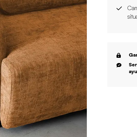
Cam
sit
Gar
Ser
ayu