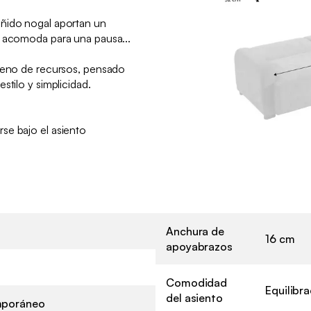
ñido nogal aportan un
e acomoda para una pausa...
lleno de recursos, pensado
stilo y simplicidad.
:
se bajo el asiento
Anchura de
16 cm
apoyabrazos
Comodidad
Equilibr
del asiento
poráneo