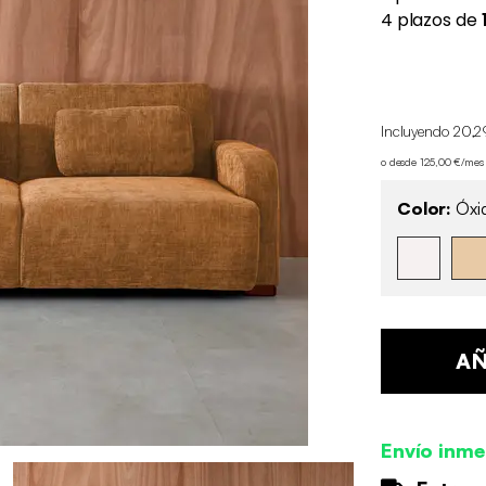
Incluyendo 20,2
o desde 125,00 €/mes
Color:
Óxi
AÑ
Envío inme