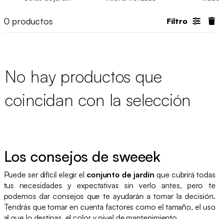
posibilidades de distribución para que puedas crear tu propio
espacio con un
conjunto de mesas y sillas
y accesorios como
0
productos
Filtro
braseros, parasoles o barbacoas. Échale un vistazo a nuestro
catálogo y encuentra el salón de jardín perfecto para disfrutar
al máximo de tu exterior.
No hay productos que
coincidan con la selección
Los consejos de sweeek
Puede ser difícil elegir el
conjunto de jardín
que cubrirá todas
tus necesidades y expectativas sin verlo antes, pero te
podemos dar consejos que te ayudarán a tomar la decisión.
Tendrás que tomar en cuenta factores como el tamaño, el uso
al que lo destinas, el color y nivel de mantenimiento.