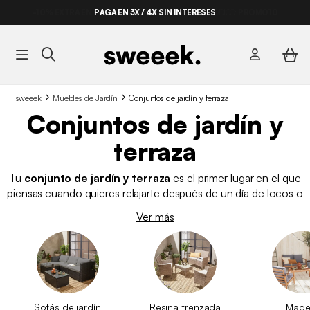
-10% EXTRA EN PERGOLAS BIOCLIMÁTICAS* ·
PAGA EN 3X / 4X SIN INTERESES
CÓDIGO:
PROMO10
sweeek
Muebles de Jardín
Conjuntos de jardín y terraza
Conjuntos de jardín y
terraza
Tu
conjunto de jardín y terraza
es el primer lugar en el que
piensas cuando quieres relajarte después de un día de locos o
cuando quieres pasar una tarde distendida con tu familia. Para
Ver más
ello, tu espacio exterior tiene que transmitir tranquilidad y
descanso. En sweeek te ofrecemos
conjuntos de jardín en
diferentes materiales
como el aluminio, la resina trenzada y
el ratán. Elige entre nuestros diferentes modelos de sofá de
calidad para encontrar el que mejor se adapte a tus
necesidades. Tenemos varios modelos con distintas formas y
Sofás de jardín
Resina trenzada
Made