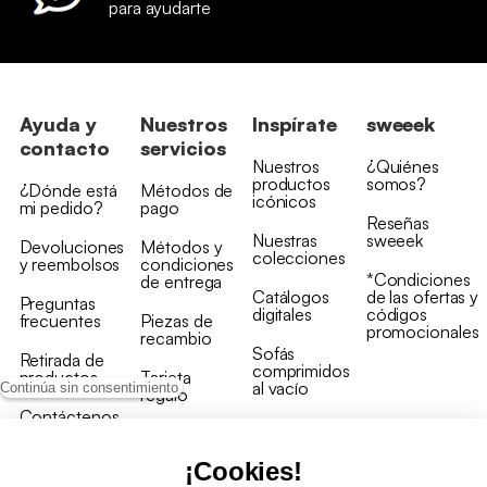
para ayudarte
Ayuda y
Nuestros
Inspírate
sweeek
contacto
servicios
Nuestros
¿Quiénes
productos
somos?
¿Dónde está
Métodos de
icónicos
mi pedido?
pago
Reseñas
Nuestras
sweeek
Devoluciones
Métodos y
colecciones
y reembolsos
condiciones
*Condiciones
de entrega
Catálogos
de las ofertas y
Preguntas
digitales
códigos
frecuentes
Piezas de
promocionales
recambio
Sofás
Retirada de
comprimidos
productos
Tarjeta
al vacío
Continúa sin consentimiento
regalo
Contáctenos
Rebajas en
Programa
muebles
de fidelidad
¡Cookies!