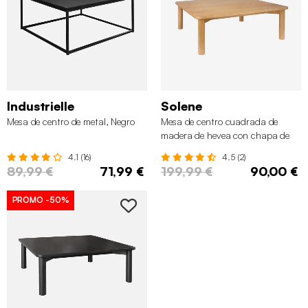
Industrielle
Solene
Mesa de centro de metal, Negro
Mesa de centro cuadrada de
madera de hevea con chapa de
roble, Natural
4.1 (16)
4.5 (2)
89,99 €
71,99 €
199,99 €
90,00 €
PROMO
-50%