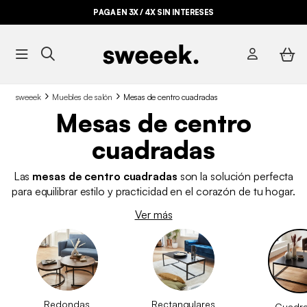
PAGA EN 3X / 4X SIN INTERESES
sweeek
Muebles de salón
Mesas de centro cuadradas
Mesas de centro
cuadradas
Las
mesas de centro cuadradas
son la solución perfecta
para equilibrar estilo y practicidad en el corazón de tu hogar.
Gracias a su forma, se integran de forma natural en salones de
Ver más
todo tipo, desde los más clásicos hasta los contemporáneos,
aportando orden, simetría y una superficie funcional al alcance
de todos. En sweeek, te ofrecemos una colección pensada
para adaptarse a diferentes gustos y necesidades, con
modelos que combinan diseño, resistencia y una excelente
relación calidad-precio.
Redondas
Rectangulares
Cuadr