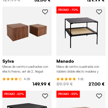
PROMO
-70%
Sylva
Manado
Mesas de centro cuadradas con
Mesa de centro cuadrada con
efecto fresno, set de 2, Nogal
tablero doble efecto madera y
caña, Negro
4 (8)
5 (6)
149,99 €
89,99 €
27,00 €
PROMO
-20%
PROMO
-55%