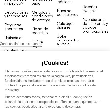
icónicos
mi pedido?
pago
Reseñas
Nuestras
sweeek
Devoluciones
Métodos y
colecciones
y reembolsos
condiciones
*Condiciones
de entrega
Catálogos
de las ofertas y
Preguntas
digitales
códigos
frecuentes
Piezas de
promocionales
recambio
Sofás
Retirada de
comprimidos
productos
Tarjeta
al vacío
Continúa sin consentimiento
regalo
Contáctenos
Rebajas en
Programa
muebles
de fidelidad
¡Cookies!
Utilizamos cookies propias y de terceros con la finalidad de mejorar el
funcionamiento y rendimiento de la página web, permitir ciertas
funcionalidades mediante el uso de cookies técnicas, adaptar el
contenido y personalizar nuestros anuncios mediante cookies de
Condiciones generales de la venta
marketing.
Condiciones generales Programa de fidelidad
Puedes aceptarlas todas, rechazarlas o elegir tu configuración
Política de gestión de datos personales y cookies
pulsando los botones correspondientes. Ten en cuenta que rechazar
Condiciones generales de Venta Profesional
las cookies puede afectar a tu experiencia de compra.
Declaración de accesibilidad