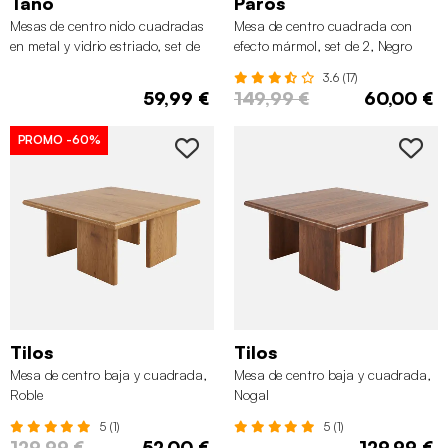
Tano
Paros
Mesas de centro nido cuadradas
Mesa de centro cuadrada con
en metal y vidrio estriado, set de
efecto mármol, set de 2, Negro
2, Azul y verde
3.6 (17)
59,99 €
149,99 €
60,00 €
PROMO
-60%
Tilos
Tilos
Mesa de centro baja y cuadrada,
Mesa de centro baja y cuadrada,
Roble
Nogal
5 (1)
5 (1)
129,99 €
52,00 €
129,99 €