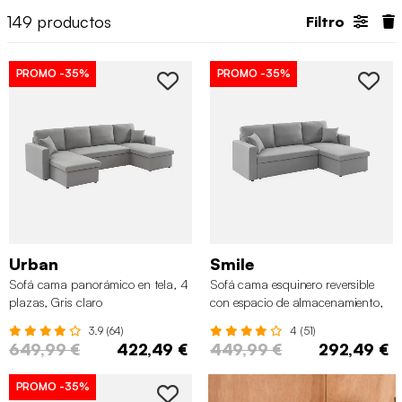
149
productos
Filtro
PROMO
-35%
PROMO
-35%
Urban
Smile
Sofá cama panorámico en tela, 4
Sofá cama esquinero reversible
plazas, Gris claro
con espacio de almacenamiento,
3 plazas, Gris claro
3.9 (64)
4 (51)
649,99 €
422,49 €
449,99 €
292,49 €
PROMO
-35%