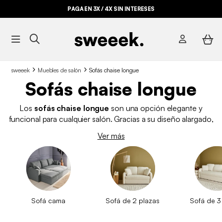
PAGA EN 3X / 4X SIN INTERESES
sweeek
Muebles de salón
Sofás chaise longue
Sofás chaise longue
Los
sofás chaise longue
son una opción elegante y
funcional para cualquier salón. Gracias a su diseño alargado,
permiten disfrutar de momentos de relajación sin renunciar al
Ver más
estilo. Además, su versatilidad los convierte en la elección
perfecta tanto para espacios grandes como para salones más
reducidos, donde se aprovecha cada centímetro disponible.
En sweeek, contamos con una
amplia variedad de sofás
chaise longue
para adaptarse a todos los gustos y
necesidades.
Sofá cama
Sofá de 2 plazas
Sofá de 3