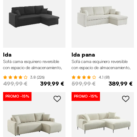
Ida
Ida pana
Sofá cama esquinero reversible
Sofá cama esquinero reversible
con espacio de almacenamiento,
con espacio de almacenamiento,
3 plazas, Negro
3 plazas, Crema
3.8 (226)
4.1 (81)
499,99 €
399,99 €
599,99 €
389,99 €
PROMO
-15%
PROMO
-15%