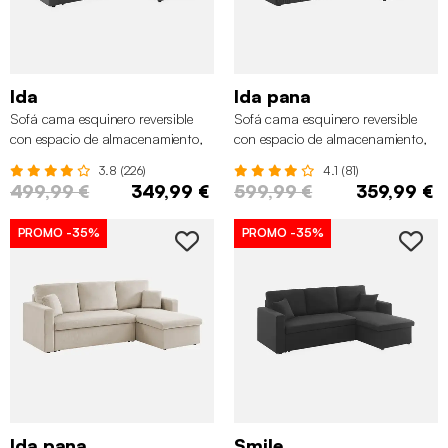
Ida
Ida pana
Sofá cama esquinero reversible
Sofá cama esquinero reversible
con espacio de almacenamiento,
con espacio de almacenamiento,
3 plazas, Gris oscuro
3 plazas, Gris oscuro
3.8 (226)
4.1 (81)
499,99 €
349,99 €
599,99 €
359,99 €
PROMO
-35%
PROMO
-35%
Ida pana
Smile