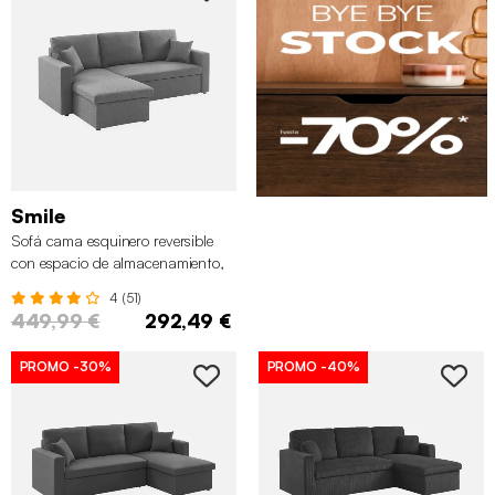
Smile
Sofá cama esquinero reversible
con espacio de almacenamiento,
3 plazas, Gris oscuro
4 (51)
449,99 €
292,49 €
PROMO
-30%
PROMO
-40%