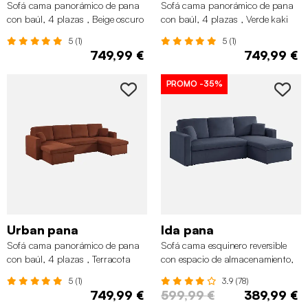
Sofá cama panorámico de pana
Sofá cama panorámico de pana
con baúl, 4 plazas , Beige oscuro
con baúl, 4 plazas , Verde kaki
5 (1)
5 (1)
749,99 €
749,99 €
PROMO
-35%
Urban pana
Ida pana
Sofá cama panorámico de pana
Sofá cama esquinero reversible
con baúl, 4 plazas , Terracota
con espacio de almacenamiento,
3 plazas, Azul
5 (1)
3.9 (78)
749,99 €
599,99 €
389,99 €