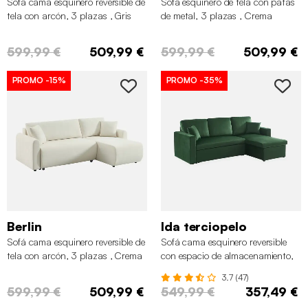
Sofá cama esquinero reversible de
Sofá esquinero de tela con patas
tela con arcón, 3 plazas , Gris
de metal, 3 plazas , Crema
599,99 €
509,99 €
599,99 €
509,99 €
PROMO
-15%
PROMO
-35%
Berlin
Ida terciopelo
Sofá cama esquinero reversible de
Sofá cama esquinero reversible
tela con arcón, 3 plazas , Crema
con espacio de almacenamiento,
3 plazas, Verde ingles
3.7 (47)
599,99 €
509,99 €
549,99 €
357,49 €