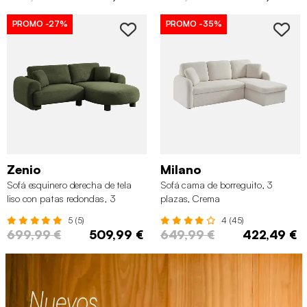
PROMO
-27%
PROMO
-35%
Zenio
Milano
Sofá esquinero derecha de tela
Sofá cama de borreguito, 3
liso con patas redondas, 3
plazas, Crema
plazas, Verde kaki
5 (5)
4 (45)
699,99 €
509,99 €
649,99 €
422,49 €