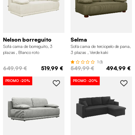
Nelson borreguito
Selma
Sofá cama de borreguito, 3
Sofá cama de terciopelo de pana,
plazas , Blanco roto
3 plazas , Verde kaki
1 (1)
649,99 €
519,99 €
549,99 €
494,99 €
PROMO
-20%
PROMO
-20%