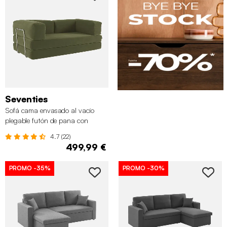
Seventies
Sofá cama envasado al vacío
plegable futón de pana con
estructura cromada, 2-3 plazas,
4.7 (22)
Verde kaki
499,99 €
PROMO
-35%
PROMO
-30%