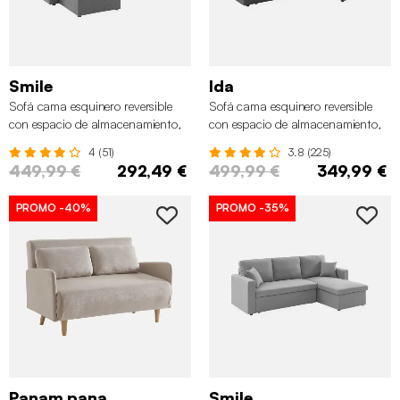
Smile
Ida
Sofá cama esquinero reversible
Sofá cama esquinero reversible
con espacio de almacenamiento,
con espacio de almacenamiento,
3 plazas, Gris oscuro
3 plazas, Gris oscuro
4 (51)
3.8 (225)
449,99 €
292,49 €
499,99 €
349,99 €
PROMO
-40%
PROMO
-35%
Panam pana
Smile