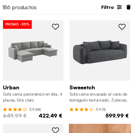
186
productos
Filtro
PROMO
-35%
Urban
Sweeetch
Sofá cama panorámico en tela, 4
Sofá cama envasado al vacío de
plazas, Gris claro
borreguito texturizado, 3 plazas,
Gris oscuro
3.9 (64)
3.9 (11)
649,99 €
422,49 €
599,99 €