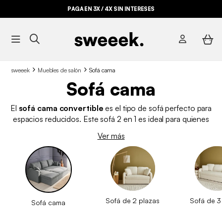
PAGA EN 3X / 4X SIN INTERESES
sweeek
Muebles de salón
Sofá cama
Sofá cama
El
sofá cama convertible
es el tipo de sofá perfecto para
espacios reducidos. Este sofá 2 en 1 es ideal para quienes
quieren aprovechar al máximo su espacio, teniendo la
Ver más
posibilidad de transformarlo en cama y con
espacio de
almacenamiento
. Nuestros sofás convertibles son
económicos y prácticos, puedes elegir entre diferentes tipos y
colores que se adapten a tu estilo o necesidades.
Sofá de 2 plazas
Sofá de 3
Sofá cama