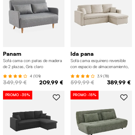
Panam
Ida pana
Sofá cama con patas de madera
Sofá cama esquinero reversible
de 2 plazas, Gris claro
con espacio de almacenamiento,
3 plazas, Gris beige
4 (109)
3.9 (78)
349,99 €
209,99 €
599,99 €
389,99 €
PROMO
-35%
PROMO
-15%