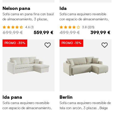
Nelson pana
Ida
Sofá cama en pana fina con baúl
Sofá cama esquinero reversible
de almacenamiento, 3 plazas,
con espacio de almacenamiento,
Gris claro
3 plazas, Negro
4.6 (7)
3.8 (225)
699,99 €
559,99 €
499,99 €
399,99 €
PROMO
-35%
PROMO
-15%
Ida pana
Berlin
Sofá cama esquinero reversible
Sofá cama esquinero reversible de
con espacio de almacenamiento,
tela con arcón, 3 plazas , Beige
3 plazas, Crema