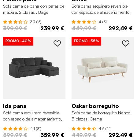
Sofá cama de pana con patas de
Sofá cama esquinero reversible
madera, 2 plazas , Beige
con espacio de almacenamiento,
3 plazas, Gris claro
3.7 (15)
4 (51)
399,99 €
239,99 €
449,99 €
292,49 €
PROMO
-40%
PROMO
-35%
Ida pana
Oskar borreguito
Sofá cama esquinero reversible
Sofá cama de borreguito blanco,
con espacio de almacenamiento,
3 plazas, Crema
3 plazas, Gris oscuro
4.1 (81)
4.6 (24)
599,99 €
359,99 €
449,99 €
292,49 €