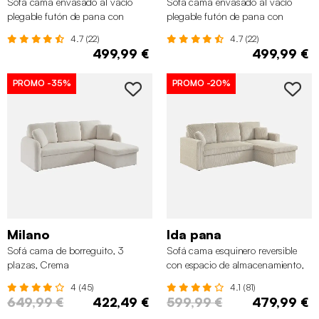
Sofá cama envasado al vacío
Sofá cama envasado al vacío
plegable futón de pana con
plegable futón de pana con
estructura cromada, 2-3 plazas,
estructura cromada, 2-3 plazas,
4.7 (22)
4.7 (22)
Blanco roto
Terracota
499,99 €
499,99 €
PROMO
-35%
PROMO
-20%
Milano
Ida pana
Sofá cama de borreguito, 3
Sofá cama esquinero reversible
plazas, Crema
con espacio de almacenamiento,
3 plazas, Gris beige
4 (45)
4.1 (81)
649,99 €
422,49 €
599,99 €
479,99 €