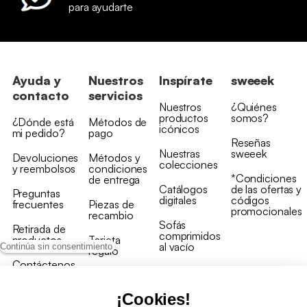
para ayudarte
Ayuda y
Nuestros
Inspírate
sweeek
contacto
servicios
Nuestros
¿Quiénes
productos
somos?
¿Dónde está
Métodos de
icónicos
mi pedido?
pago
Reseñas
Nuestras
sweeek
Devoluciones
Métodos y
colecciones
y reembolsos
condiciones
*Condiciones
de entrega
Catálogos
de las ofertas y
Preguntas
digitales
códigos
frecuentes
Piezas de
promocionales
recambio
Sofás
Retirada de
comprimidos
productos
Tarjeta
al vacío
Continúa sin consentimiento
regalo
Contáctenos
Rebajas en
Programa
muebles
de fidelidad
¡Cookies!