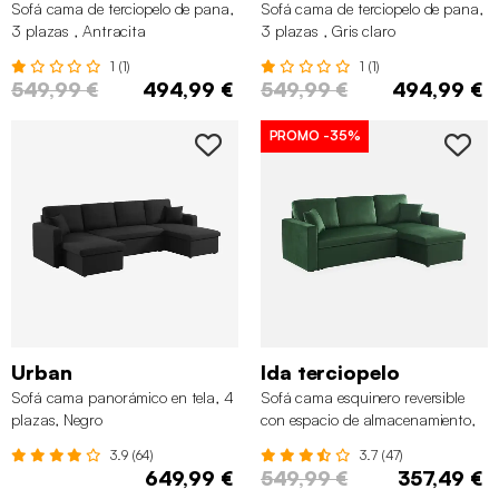
Sofá cama de terciopelo de pana,
Sofá cama de terciopelo de pana,
3 plazas , Antracita
3 plazas , Gris claro
1 (1)
1 (1)
549,99 €
494,99 €
549,99 €
494,99 €
PROMO
-35%
Urban
Ida terciopelo
Sofá cama panorámico en tela, 4
Sofá cama esquinero reversible
plazas, Negro
con espacio de almacenamiento,
3 plazas, Verde ingles
3.9 (64)
3.7 (47)
649,99 €
549,99 €
357,49 €