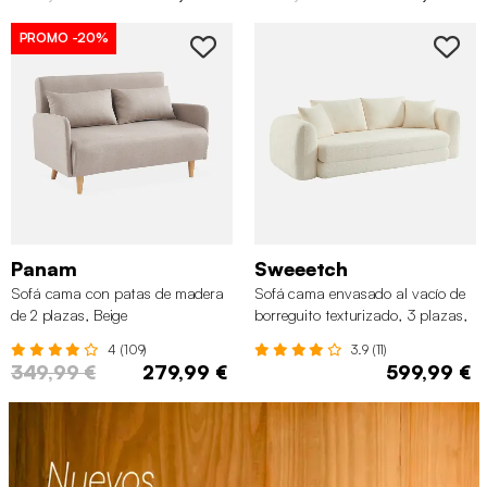
PROMO
-20%
Panam
Sweeetch
Sofá cama con patas de madera
Sofá cama envasado al vacío de
de 2 plazas, Beige
borreguito texturizado, 3 plazas,
Blanco roto
4 (109)
3.9 (11)
349,99 €
279,99 €
599,99 €