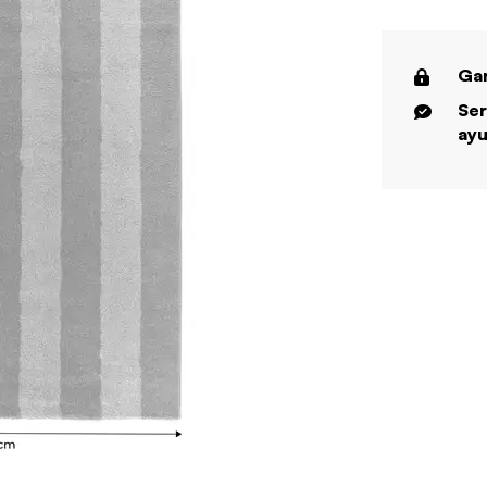
Gar
Ser
ayu