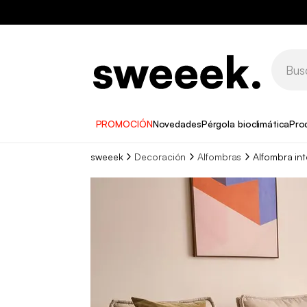
PROMOCIÓN
Novedades
Pérgola bioclimática
Pro
sweeek
Decoración
Alfombras
Alfombra int