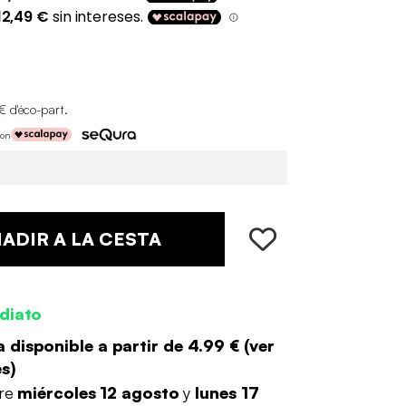
€ d'éco-part
.
con
ADIR A LA CESTA
diato
 disponible a partir de
4.99 €
(
ver
es
)
tre
miércoles 12 agosto
y
lunes 17