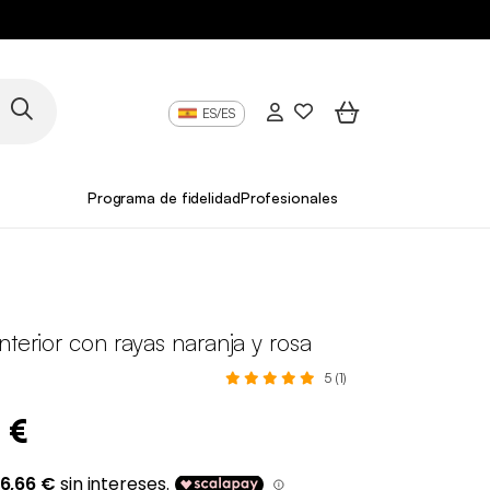
ES/ES
Programa de fidelidad
Profesionales
nterior con rayas naranja y rosa
5 (1)
 €