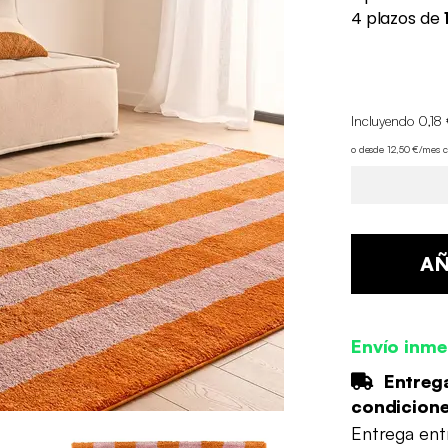
Incluyendo 0,18 
o desde 12,50 €/mes 
AÑ
Envío inme
Entrega
condicion
Entrega en