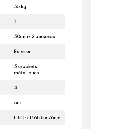
35 kg
1
30min / 2 personas
Exterior
3 crochets
métalliques
4
oui
L 100 x P 65.5 x 76cm