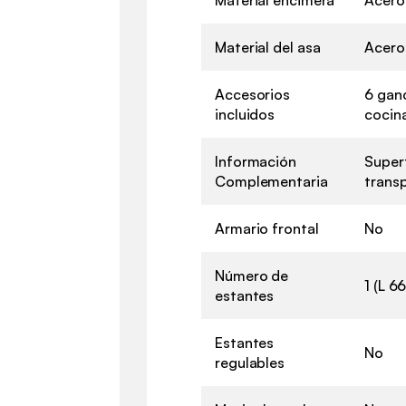
Material del asa
Acero
Accesorios
6 ganc
incluidos
cocina
Información
Superf
Complementaria
trans
Armario frontal
No
Número de
1 (L 6
estantes
Estantes
No
regulables