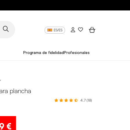
ES/ES
Programa de fidelidad
Profesionales
t
ara plancha
4.7 (18)
9 €