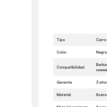
Tipo
Carro
Color
Negro
Barbac
Compatibilidad
sweee
Garantía
3 año
Material
Acero
Material encimera
Acero