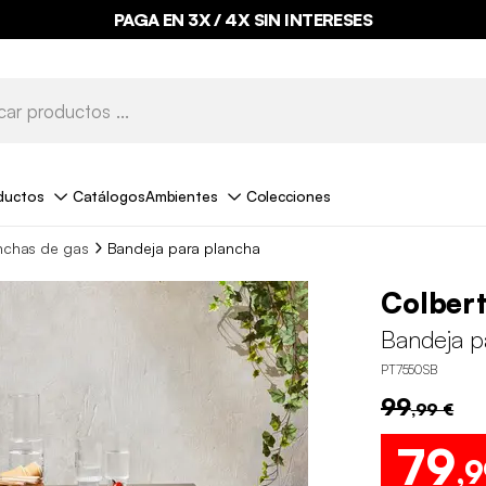
PAGA EN 3X / 4X SIN INTERESES
ductos
Catálogos
Ambientes
Colecciones
nchas de gas
Bandeja para plancha
Colber
Bandeja p
PT7550SB
99
,99 €
79
,9