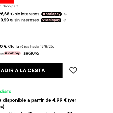
€ d'éco-part
.
0 €.
Oferta válida hasta 18/8/26.
 con
ADIR A LA CESTA
diato
 disponible a partir de
4.99 €
(
ver
es
)