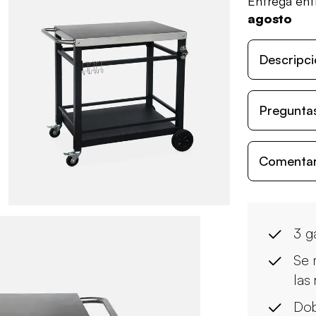
Entrega en
agosto
Descripci
Preguntas
Comentari
3 g
Se 
las
Dob