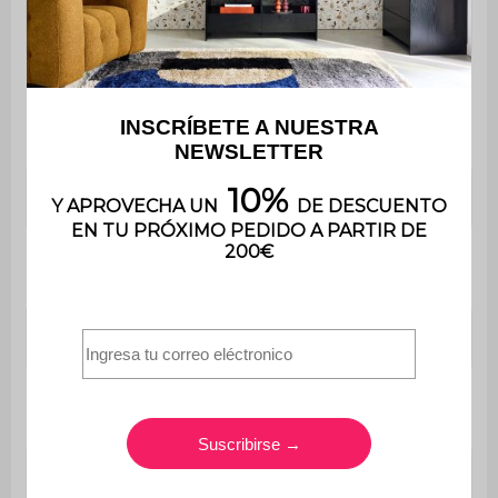
Material de base
Aluminio
Material de los
Inox
tornillos
Tratamiento
Recubrimiento en polvo
Sí (kit de anclaje no
Para fijar al suelo
incluido)
Manivela
Sí
Resistencia al
74 km/h
viento
Resistencia a la
66,4 kg/m²