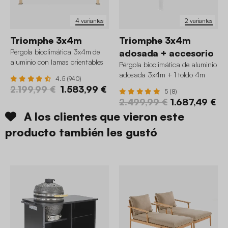
4 variantes
2 variantes
Triomphe 3x4m
Triomphe 3x4m
Pérgola bioclimática 3x4m de
adosada + accesorio
aluminio con lamas orientables
Pérgola bioclimática de aluminio
adosada 3x4m + 1 toldo 4m
4.5 (940)
2.199,99 €
1.583,99 €
5 (8)
2.499,99 €
1.687,49 €
A los clientes que vieron este
producto también les gustó