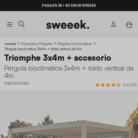
PAGA EN 3X / 4X SIN INTERESES
sweeek
Parasoles y Pérgolas
Pérgolas bioclimáticas
Pérgola bioclimática 3x4m + toldo vertical de 4m
Triomphe 3x4m + accesorio
Pérgola bioclimática 3x4m + toldo vertical de
4m
PGBC3X4R4BG
4.5 (70)