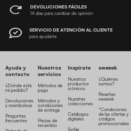
DEVOLUCIONES FÁCILES
14 días para cambiar de opinión
SERVICIO DE ATENCIÓN AL CLIENTE
para ayudarte
Ayuda y
Nuestros
Inspírate
sweeek
contacto
servicios
Nuestros
¿Quiénes
productos
somos?
¿Dónde está
Métodos de
icónicos
mi pedido?
pago
Reseñas
Nuestras
sweeek
Devoluciones
Métodos y
colecciones
y reembolsos
condiciones
*Condiciones
de entrega
Catálogos
de las ofertas y
Preguntas
digitales
códigos
frecuentes
Piezas de
promocionales
recambio
Sofás