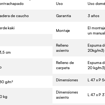
ontrachapado
Uso
Uso domé
adera de caucho
Garantía
3 años
erde kaki
El montaje
Montaje
un manual
Relleno
Espuma de
asiento
20kg/m3)
3,5 cm
Relleno de
Espuma de
o
carpeta
20 kg/m3
Dimensiones
L 47 x P 5
80 g/m²
Dimensiones
L 47 x P 
10 kg
asiento