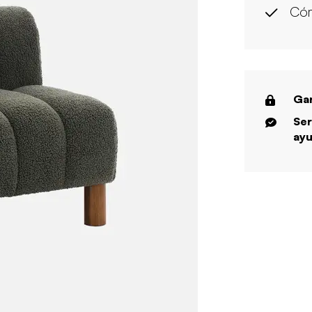
Có
Gar
Ser
ayu