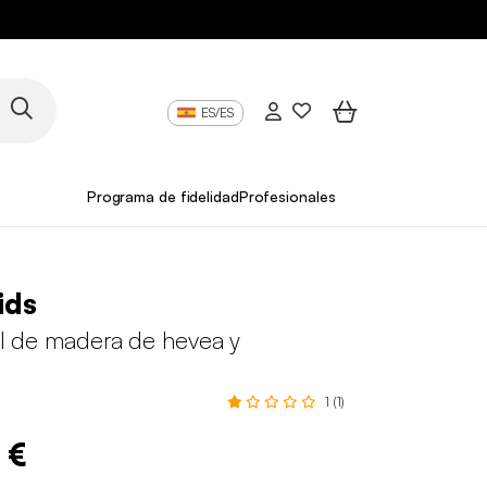
ES/ES
Programa de fidelidad
Profesionales
ids
ntil de madera de hevea y
o
1 (1)
 €