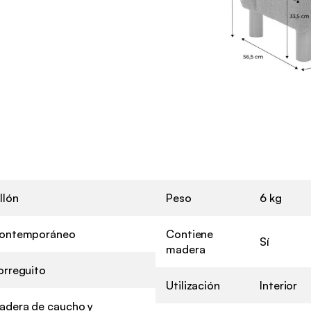
.
llón
Peso
6 kg
ontemporáneo
Contiene
Sí
madera
orreguito
Utilización
Interior
adera de caucho y