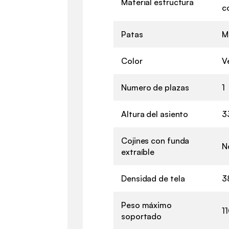
Material estructura
c
Patas
M
Color
V
Numero de plazas
1
Altura del asiento
3
Cojines con funda
N
extraíble
Densidad de tela
3
Peso máximo
1
soportado