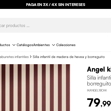
PAGA EN 3X / 4X SIN INTERESES
ductos
Catálogos
Ambientes
Colecciones
taburetes infantiles
Silla infantil de madera de hevea y borreguito
Angel k
Silla infa
borreguit
IKANGEL1BCKK
79
,99