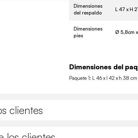
Dimensiones
L 47 x H 2
del respaldo
Dimensiones
Ø 5,8cm x
pies
Dimensiones del pa
Paquete 1: L 46 x l 42 x h 38 cm
s clientes
 los clientes