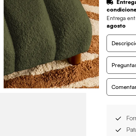
Entrega
condicion
Entrega en
agosto
Descripci
Preguntas
Comentari
For
Pat