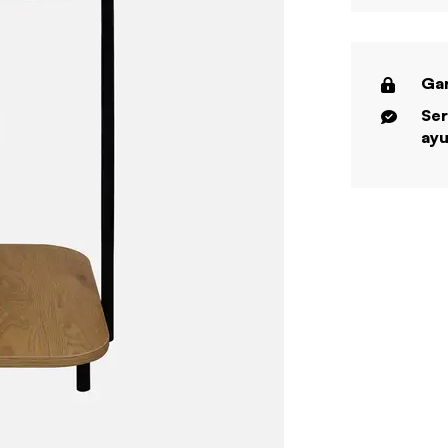
Gar
Ser
ayu