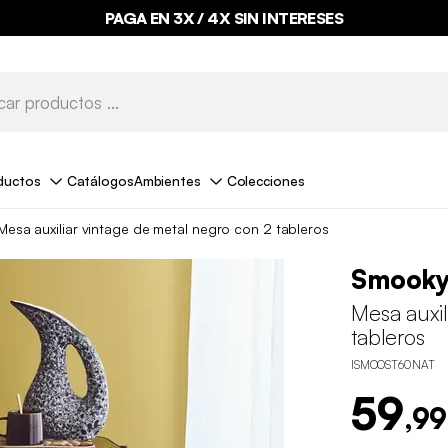
PAGA EN 3X / 4X SIN INTERESES
BYE BYE STOCK HASTA -70%*
ductos
Catálogos
Ambientes
Colecciones
Mesa auxiliar vintage de metal negro con 2 tableros
Smook
Mesa auxil
tableros
ISMOOST60NAT
59
,99