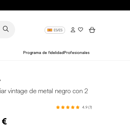
ES/ES
Programa de fidelidad
Profesionales
y
iar vintage de metal negro con 2
4.9 (7)
 €