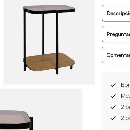
Descripci
Preguntas
Comentari
Bor
Mez
2 b
2 p