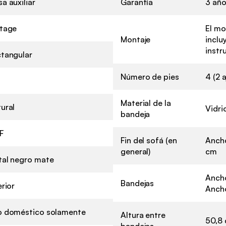
a auxiliar
Garantía
3 añ
tage
El mo
Montaje
inclu
instr
tangular
Número de pies
4 (2 
Material de la
ural
Vidri
bandeja
F
Fin del sofá (en
Ancho
general)
cm
al negro mate
Ancho
Bandejas
erior
Anch
o doméstico solamente
Altura entre
50,8