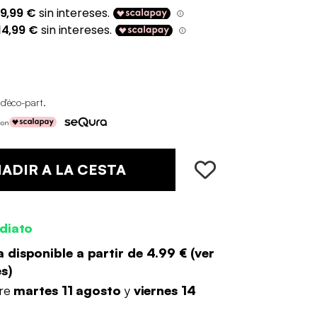
 d'éco-part
.
con
ADIR A LA CESTA
diato
 disponible a partir de
4.99 €
(
ver
es
)
tre
martes 11 agosto
y
viernes 14