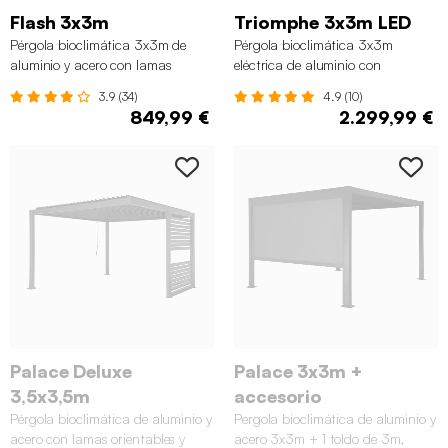
Flash 3x3m
Triomphe 3x3m LED
Pérgola bioclimática 3x3m de
Pérgola bioclimática 3x3m
aluminio y acero con lamas
eléctrica de aluminio con
orientables, Antracita
iluminación LED, Antracita
3.9 (34)
4.9 (10)
849,99 €
2.299,99 €
Palace Deluxe
Palace 3x3m +
3,5x3,5m
accesorio
Pérgola bioclimática de aluminio y
Pergola bioclimática de aluminio y
acero con lamas orientables y
acero 3x3m + 1 toldo de 3m,