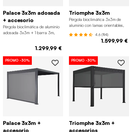
Palace 3x3m adosada
Triomphe 3x3m
+ accesorio
Pérgola bioclimática 3x3m de
aluminio con lamas orientables,
Pérgola bioclimática de aluminio
Beige
adosada 3x3m + 1 barra 3m,
4.6 (194)
Antracita
1.599,99 €
1.299,99 €
PROMO
-30%
PROMO
-30%
Palace 3x3m +
Triomphe 3x3m +
accesorio
accesorios