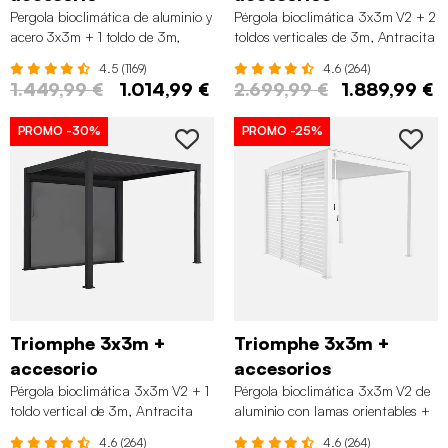
Pergola bioclimática de aluminio y
Pérgola bioclimática 3x3m V2 + 2
acero 3x3m + 1 toldo de 3m,
toldos verticales de 3m, Antracita
Antracita
4.5 (1169)
4.6 (264)
1.449,99 €
1.014,99 €
2.699,99 €
1.889,99 €
PROMO
-30%
PROMO
-25%
Triomphe 3x3m +
Triomphe 3x3m +
accesorio
accesorios
Pérgola bioclimática 3x3m V2 + 1
Pérgola bioclimática 3x3m V2 de
toldo vertical de 3m, Antracita
aluminio con lamas orientables +
3 persianas, Blanco
4.6 (264)
4.6 (264)