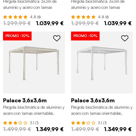
Pérgola bioclimática 3x3m de
Pérgola bioclimática 3x3m de
aluminio y acero con lamas
aluminio y acero con lamas
orientables y pies redondeados,
orientables y pies redondeados,
4.8 (6)
4.8 (6)
Antracita
Madera
1.299,99 €
1.039,99 €
1.299,99 €
1.039,99 €
PROMO
-10%
PROMO
-10%
Palace 3,6x3,6m
Palace 3,6x3,6m
Pérgola bioclimática de aluminio y
Pérgola bioclimática de aluminio y
acero con lamas orientables,
acero con lamas orientables,
3,6x3,6m , Beige
3,6x3,6m , Blanco
3.1 (7)
3.1 (7)
1.499,99 €
1.349,99 €
1.499,99 €
1.349,99 €