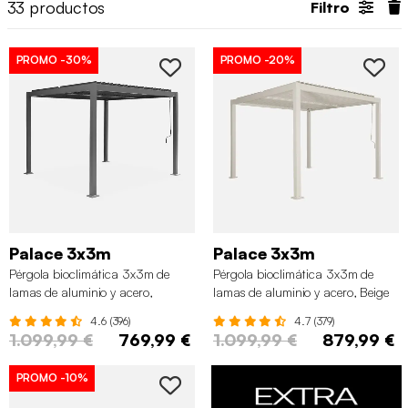
33
productos
Filtro
PROMO
-30%
PROMO
-20%
Palace 3x3m
Palace 3x3m
Pérgola bioclimática 3x3m de
Pérgola bioclimática 3x3m de
lamas de aluminio y acero,
lamas de aluminio y acero, Beige
Antracita
4.6 (396)
4.7 (379)
1.099,99 €
769,99 €
1.099,99 €
879,99 €
PROMO
-10%