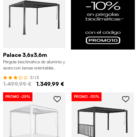
Palace 3,6x3,6m
Pérgola bioclimática de aluminio y
acero con lamas orientables,
3,6x3,6m , Antracita
3.1 (7)
1.499,99 €
1.349,99 €
PROMO
-25%
PROMO
-30%