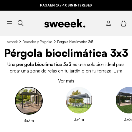
PAGA EN 3X / 4X SIN INTERESES
sweeek
Parasoles y Pérgolas
Pérgola bioclimática 3x3
Pérgola bioclimática 3x3
Una
pérgola bioclimática 3x3
es una solución ideal para
crear una zona de relax en tu jardín o en tu terraza. Esta
estructura independiente te protege del sol, pero también de
Ver más
las inclemencias del tiempo para que puedas disfrutar de tu
espacio exterior durante todo el año. Nuestras
pérgolas de
aluminio 3x3 están fabricadas con materiales de alta
calidad
y están diseñadas para tener una larga vida útil.
¿Necesitas un tamaño mayor? Échale un vistazo a nuestras
pérgolas 3x4
.
3x4m
3x6
3x3m