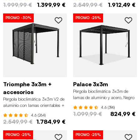
1.999,99 €
1.399,99 €
2.549,99 €
1.912,49 €
PROMO
-30%
PROMO
-25%
Triomphe 3x3m +
Palace 3x3m
accesorios
Pérgola bioclimática 3x3m de
lamas de aluminio y acero, Negro
Pérgola bioclimática 3x3m V2 de
aluminio con lamas orientables +
4.6 (396)
3 persianas, Antracita
1.099,99 €
824,99 €
4.6 (264)
2.549,99 €
1.784,99 €
PROMO
-25%
PROMO
-25%