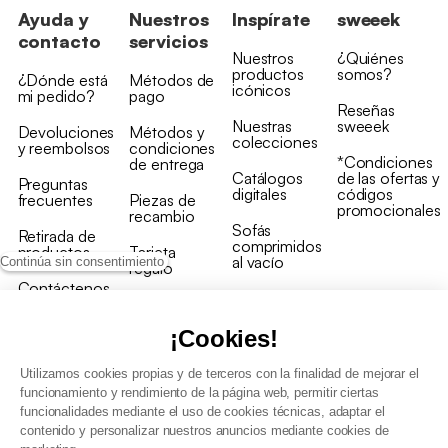
Ayuda y
Nuestros
Inspírate
sweeek
contacto
servicios
Nuestros
¿Quiénes
productos
somos?
¿Dónde está
Métodos de
icónicos
mi pedido?
pago
Reseñas
Nuestras
sweeek
Devoluciones
Métodos y
colecciones
y reembolsos
condiciones
*Condiciones
de entrega
Catálogos
de las ofertas y
Preguntas
digitales
códigos
frecuentes
Piezas de
promocionales
recambio
Sofás
Retirada de
comprimidos
productos
Tarjeta
al vacío
Continúa sin consentimiento
regalo
Contáctenos
Rebajas en
Programa
muebles
de fidelidad
¡Cookies!
Utilizamos cookies propias y de terceros con la finalidad de mejorar el
funcionamiento y rendimiento de la página web, permitir ciertas
funcionalidades mediante el uso de cookies técnicas, adaptar el
contenido y personalizar nuestros anuncios mediante cookies de
Condiciones generales de la venta